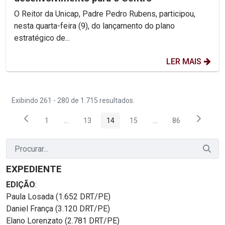
O Reitor da Unicap, Padre Pedro Rubens, participou,
nesta quarta-feira (9), do lançamento do plano
estratégico de...
LER MAIS
Exibindo 261 - 280 de 1.715 resultados.
1
...
13
14
15
...
86
Página
Páginas intermediárias Usar ABA para navegar.
Página
Página
Página
Páginas intermediária
Página
EXPEDIENTE
EDIÇÃO
:
Paula Losada (1.652 DRT/PE)
Daniel França (3.120 DRT/PE)
Elano Lorenzato (2.781 DRT/PE)