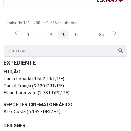
LER MAIS
Exibindo 181 - 200 de 1.715 resultados.
1
...
9
10
11
...
86
Página
Páginas intermediárias Usar ABA para navegar.
Página
Página
Página
Páginas intermediária
Página
EXPEDIENTE
EDIÇÃO
:
Paula Losada (1.652 DRT/PE)
Daniel França (3.120 DRT/PE)
Elano Lorenzato (2.781 DRT/PE)
REPÓRTER CINEMATOGRÁFICO:
Alex Costa (5.182 -DRT/PE)
DESIGNER
: