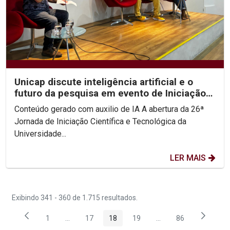
Unicap discute inteligência artificial e o
futuro da pesquisa em evento de Iniciação
Científica
Conteúdo gerado com auxilio de IA A abertura da 26ª
Jornada de Iniciação Científica e Tecnológica da
Universidade...
LER MAIS
Exibindo 341 - 360 de 1.715 resultados.
1
...
17
18
19
...
86
Página
Páginas intermediárias Usar ABA para navegar.
Página
Página
Página
Páginas intermediária
Página