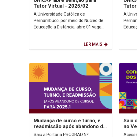
UNICAP abre seleção para
UNICA
Tutor Virtual - 2025/02
Tutor
A Universidade Católica de
A Univ
Pernambuco, por meio do Núcleo de
Pernam
Educação a Distância, abre 01 vaga
Educaç
para Orientador Educacional (Tutor
para Tutor V
Virtual). A vaga é para...
atuaçã
LER MAIS
Mudança de curso e turno, e
Saiu 
readmissão após abandono de
no Ve
curso
Saiu a Portaria PROGRAD Nº
Acesse o res