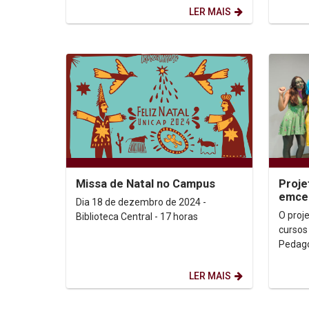
Defesa Civil (Nupdec) para...
Beach 
LER MAIS
Missa de Natal no Campus
Proje
emcer
Dia 18 de dezembro de 2024 -
com c
O proj
Biblioteca Central - 17 horas
cursos
Pedago
ano co
literári
LER MAIS