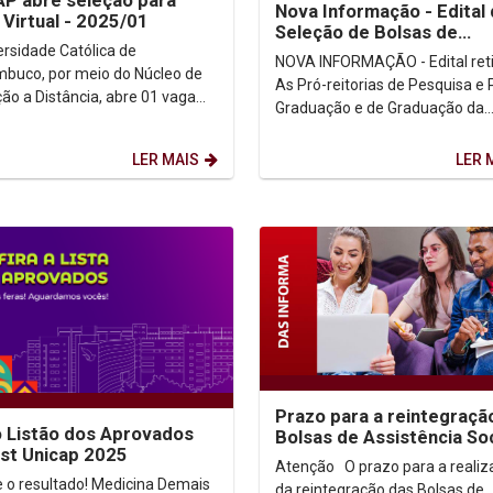
P abre seleção para
Nova Informação - Edital
 Virtual - 2025/01
Seleção de Bolsas de
ersidade Católica de
Extensão da Pós-gradua
NOVA INFORMAÇÃO - Edital ret
buco, por meio do Núcleo de
As Pró-reitorias de Pesquisa e 
ão a Distância, abre 01 vaga
Graduação e de Graduação da
irtual. A vaga é para
Universidade Católica de Per
o no Polo Sede...
lançam o edital...
LER MAIS
LER 
Prazo para a reintegraçã
o Listão dos Aprovados
Bolsas de Assistência Soc
st Unicap 2025
PROUNI e FIES
Atenção O prazo para a realização
ultado! Medicina Demais
da reintegração das Bolsas de