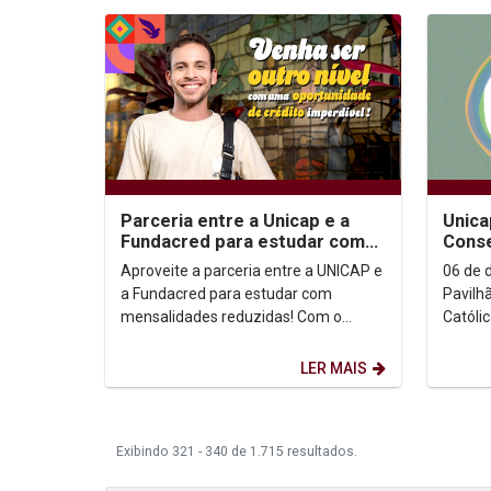
Parceria entre a Unicap e a
Unica
Fundacred para estudar com
Cons
mensalidades reduzidas!
servi
Aproveite a parceria entre a UNICAP e
06 de 
resol
a Fundacred para estudar com
Pavilhão Mak
mensalidades reduzidas! Com o
Católi
CredIES, você divide a mensalidade
inaugur
em duas etapas: uma...
Escola
LER MAIS
Exibindo 321 - 340 de 1.715 resultados.