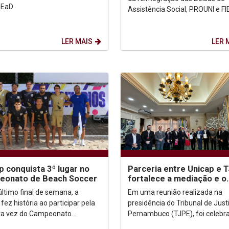
cursos EaD
Assistência Social, PROUNI e FI
de 18/12/2024 a 18/01/2025.
LER MAIS
LER 
p conquista 3º lugar no
Parceria entre Unicap e 
eonato de Beach Soccer
fortalece a mediação e o
consenso
último final de semana, a
Em uma reunião realizada na
fez história ao participar pela
presidência do Tribunal de Just
ra vez do Campeonato
Pernambuco (TJPE), foi celeb
bucano Universitário de
convênio entre a Universidade