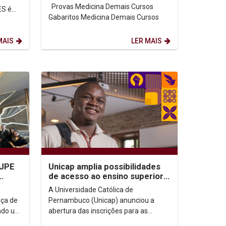
Provas Medicina Demais Cursos
ES é
Gabaritos Medicina Demais Cursos
MAIS
LER MAIS
TJPE
Unicap amplia possibilidades
de acesso ao ensino superior
com modalidades de Ingresso
A Universidade Católica de
Especial
iça de
Pernambuco (Unicap) anunciou a
rado um
abertura das inscrições para as
modalidades de Ingresso Especial,