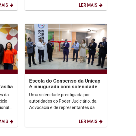
que oferecem alternativas...
MAIS
LER MAIS
Escola do Consenso da Unicap
asília
é inaugurada com solenidade
prestigiada por autoridades
es da
Uma solenidade prestigiada por
do...
iclo
autoridades do Poder Judiciário, da
ional
Advocacia e de representantes da
ção da
França marcou a inauguração da
Escola de Consenso da...
MAIS
LER MAIS