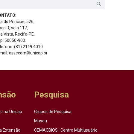
ONTATO:
a do Príncipe, 526,
oco R, sala 117,
a Vista, Recife-PE.
p: 50050-900.
lefone: (81) 2119.4010.
mail: assecom@unicap.br
nsão
Pesquisa
o na Unicap
Grupos de Pesquisa
Museu
a Extensão
CEMACBIOS | Centro Multiusuário