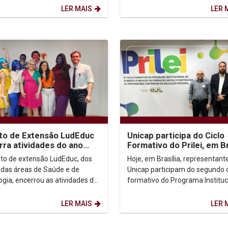
Soccer, conquistando um...
Católica de Pernambuco...
LER MAIS
LER 
to de Extensão LudEduc
Unicap participa do Ciclo
ra atividades do ano
Formativo do Prilei, em Br
oncurso literário
eto de extensão LudEduc, dos
Hoje, em Brasília, representant
 das áreas de Saúde e de
Unicap participam do segundo c
gia, encerrou as atividades do
formativo do Programa Instituc
m a 2ª edição do seu concurso
de Fomento e Indução da Inova
o. Foram...
Formação...
LER MAIS
LER 