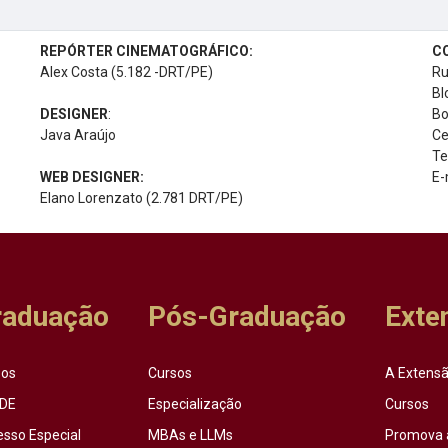
REPÓRTER CINEMATOGRÁFICO:
C
Alex Costa (5.182 -DRT/PE)
Ru
Bl
DESIGNER
:
Bo
Java Araújo
Ce
Te
WEB DESIGNER:
E-
Elano Lorenzato (2.781 DRT/PE)
raduação
Pós-Graduação
Exte
sos
Cursos
A Extensã
DE
Especialização
Cursos
esso Especial
MBAs e LLMs
Promova 