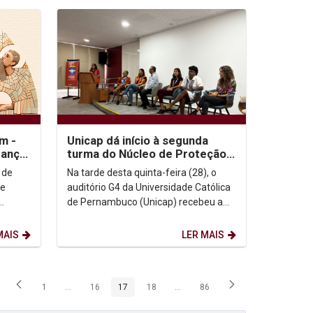
m -
Unicap dá início à segunda
rança
turma do Núcleo de Proteção
e Defesa Civil para Mulheres
 de
Na tarde desta quinta-feira (28), o
de
auditório G4 da Universidade Católica
de Pernambuco (Unicap) recebeu a
o Deus
aula inaugural da segunda turma do
Núcleo de...
MAIS
LER MAIS
1
...
16
17
18
...
86
Página
Páginas intermediárias Usar ABA para navegar.
Página
Página
Página
Páginas intermediárias Usar ABA p
Página