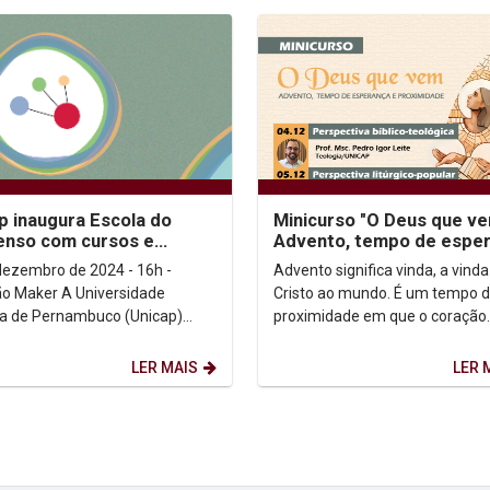
p inaugura Escola do
Minicurso "O Deus que ve
enso com cursos e
Advento, tempo de espe
ços de mediação e
e proximidade"
dezembro de 2024 - 16h -
Advento significa vinda, a vinda
ução de conflitos...
er A Universidade
Cristo ao mundo. É um tempo 
ca de Pernambuco (Unicap)
proximidade em que o coração
a, nesta sexta-feira (06/12), a
humano se dilata para acolher 
 do Consenso, um...
que vem. Logo, um...
LER MAIS
LER 