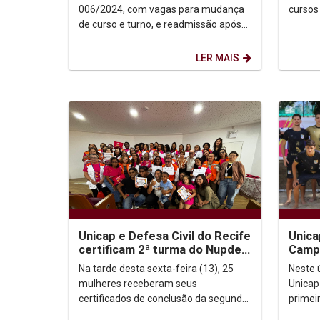
006/2024, com vagas para mudança
de curso e turno, e readmissão após
abandono de curso, para 2025.1
Baixe a Portaria >>
LER MAIS
Unicap e Defesa Civil do Recife
Unica
certificam 2ª turma do Nupdec
Camp
para Mulheres
Na tarde desta sexta-feira (13), 25
Neste 
mulheres receberam seus
Unicap 
certificados de conclusão da segunda
primei
turma do Núcleo de Proteção e
Pernam