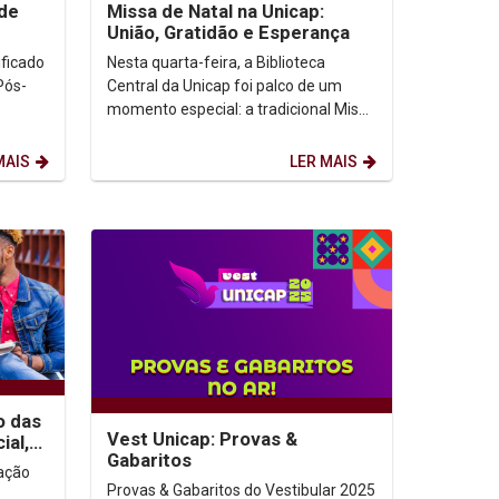
 de
Missa de Natal na Unicap:
União, Gratidão e Esperança
ção
ificado
Nesta quarta-feira, a Biblioteca
Pós-
Central da Unicap foi palco de um
momento especial: a tradicional Missa
nambuco
de Natal. Gestores, professores,
funcionários e...
MAIS
LER MAIS
o das
Vest Unicap: Provas &
ial,
Gabaritos
Provas & Gabaritos do Vestibular 2025