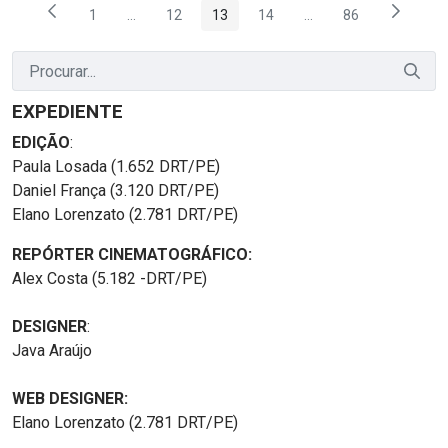
1
...
12
13
14
...
86
Página
Páginas intermediárias Usar ABA para navegar.
Página
Página
Página
Páginas intermediária
Página
EXPEDIENTE
EDIÇÃO
:
Paula Losada (1.652 DRT/PE)
Daniel França (3.120 DRT/PE)
Elano Lorenzato (2.781 DRT/PE)
REPÓRTER CINEMATOGRÁFICO:
Alex Costa (5.182 -DRT/PE)
DESIGNER
:
Java Araújo
WEB DESIGNER:
Elano Lorenzato (2.781 DRT/PE)