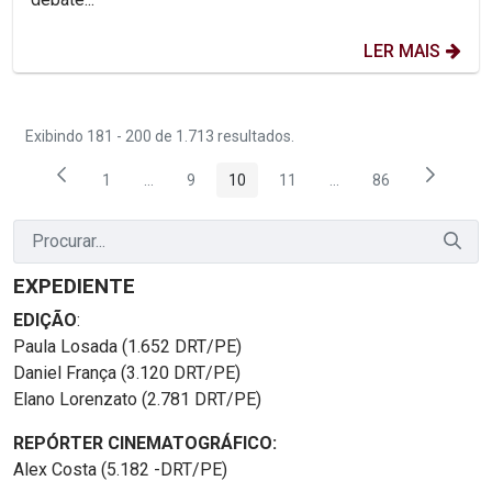
LER MAIS
Exibindo 181 - 200 de 1.713 resultados.
1
...
9
10
11
...
86
Página
Páginas intermediárias Usar ABA para navegar.
Página
Página
Página
Páginas intermediária
Página
EXPEDIENTE
EDIÇÃO
:
Paula Losada (1.652 DRT/PE)
Daniel França (3.120 DRT/PE)
Elano Lorenzato (2.781 DRT/PE)
REPÓRTER CINEMATOGRÁFICO:
Alex Costa (5.182 -DRT/PE)