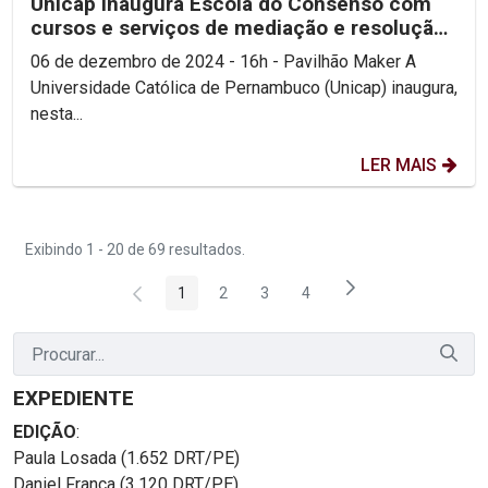
Unicap inaugura Escola do Consenso com
cursos e serviços de mediação e resolução
de conflitos...
06 de dezembro de 2024 - 16h - Pavilhão Maker A
Universidade Católica de Pernambuco (Unicap) inaugura,
nesta...
LER MAIS
Exibindo 1 - 20 de 69 resultados.
1
2
3
4
Página
Página
Página
Página
EXPEDIENTE
EDIÇÃO
:
Paula Losada (1.652 DRT/PE)
Daniel França (3.120 DRT/PE)