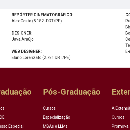
REPÓRTER CINEMATOGRÁFICO:
C
Alex Costa (5.182 -DRT/PE)
Ru
Bl
DESIGNER
:
Bo
Java Araújo
Ce
Te
WEB DESIGNER:
E-
Elano Lorenzato (2.781 DRT/PE)
raduação
Pós-Graduação
Exte
sos
Cursos
A Extensã
DE
Especialização
Cursos
esso Especial
MBAs e LLMs
Promova 