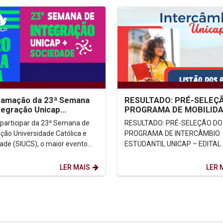
ramação da 23ª Semana
RESULTADO: PRÉ-SELEÇ
tegração Unicap
PROGRAMA DE MOBILID
edade
ACADÊMICA/INTERCÂMB
participar da 23ª Semana de
RESULTADO: PRÉ-SELEÇÃO DO
ESTUDANTIL UNICAP –
ação Universidade Católica e
PROGRAMA DE INTERCÂMBIO
EDITAL...
ade (SIUCS), o maior evento
ESTUDANTIL UNICAP – EDITAL 
da Universidade Católica de
buco (Unicap)!...
LER MAIS
LER 