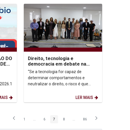
ÃO DO
Direito, tecnologia e
ADE
democracia em debate na
IO
Unicap
“Se a tecnologia for capaz de
determinar comportamentos e
2026.1
neutralizar o direito, o risco é que
passemos a viver sob o domínio do
determinismo tecnológico —...
MAIS
LER MAIS
1
...
6
7
8
...
86
Página
Páginas intermediárias Usar ABA para navegar.
Página
Página
Página
Páginas intermediárias Usar ABA p
Página