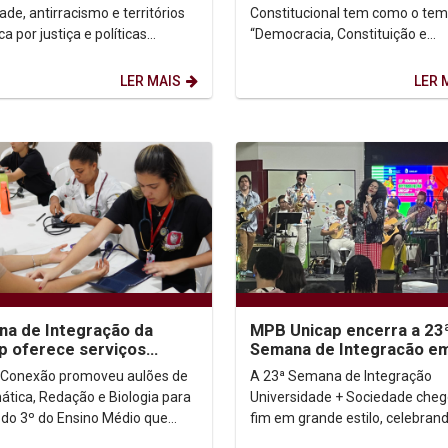
da...
ade, antirracismo e territórios
Constitucional tem como o te
a por justiça e políticas
“Democracia, Constituição e
as” a 18ª Semana da
Instituições: entre crises e
ência Negra da Unicap...
recuperação”. O evento,...
LER MAIS
LER 
a de Integração da
MPB Unicap encerra a 23
p oferece serviços
Semana de Integracão e
itos à população
clima de muita animação
 Conexão promoveu aulões de
A 23ª Semana de Integração
tica, Redação e Biologia para
Universidade + Sociedade cheg
 do 3º do Ensino Médio que
fim em grande estilo, celebra
se preparando para fazer o
semana de conhecimento, troc