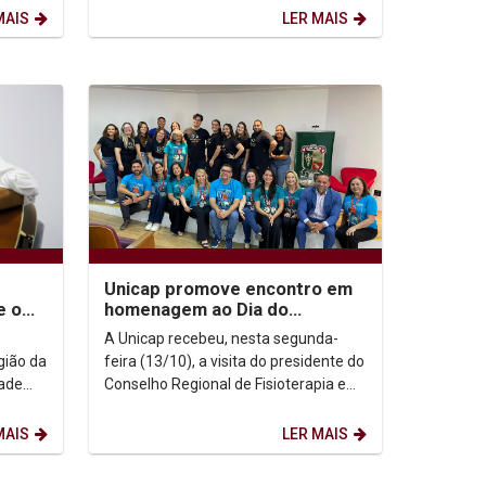
MAIS
LER MAIS
Unicap promove encontro em
e o
homenagem ao Dia do
Fisioterapeuta e do Terapeuta
A Unicap recebeu, nesta segunda-
Ocupacional
gião da
feira (13/10), a visita do presidente do
Conselho Regional de Fisioterapia e
p)
Terapia Ocupacional da 1ª Região
(CREFITO-1),...
MAIS
LER MAIS