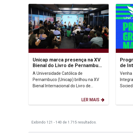
Unicap marca presença na XV
Prog
Bienal do Livro de Pernambuco
de In
com programação
Soci
A Universidade Católica de
Venha 
diversificada
Pernambuco (Unicap) brilhou na XV
Integr
Bienal Internacional do Livro de
Socied
Pernambuco, realizada de 3 a 12 de
anual 
outubro no Pernambuco Centro...
Pernam
LER MAIS
Exibindo 121 - 140 de 1.715 resultados.