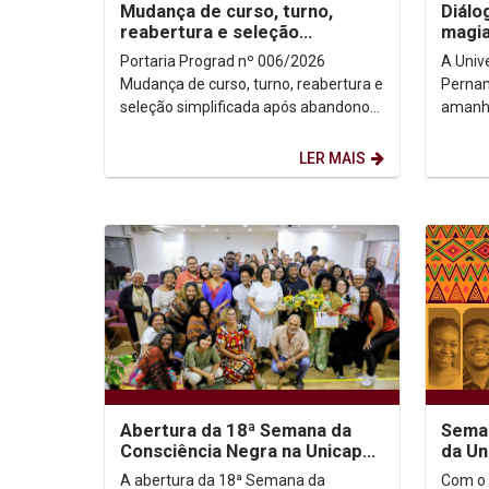
Mudança de curso, turno,
Diálo
reabertura e seleção
magia
simplificada após abandono de
na Un
Portaria Prograd nº 006/2026
A Univ
curso 2026.2
Mudança de curso, turno, reabertura e
Pernam
seleção simplificada após abandono
amanhã 
de curso 2026.2: Baixe Aqui
Colóqu
Religiõ
LER MAIS
Abertura da 18ª Semana da
Seman
Consciência Negra na Unicap
da Un
destaca urgência do
A abertura da 18ª Semana da
Com o 