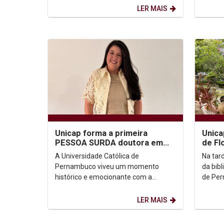
Enem e 
LER MAIS
Unicap forma a primeira
Unica
PESSOA SURDA doutora em
de Fl
Direito no Brasil
A Universidade Católica de
Na tard
Pernambuco viveu um momento
da bib
histórico e emocionante com a
de Per
defesa da tese de Mirella Correia e Sá
com um
Cavalcanti, a primeira pessoa...
produçã
LER MAIS