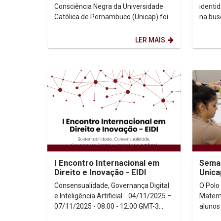
antirracismo e justiça...
Consciência Negra da Universidade
identid
Católica de Pernambuco (Unicap) foi
na busc
marcada por discursos contundentes
públic
e emocionantes que...
Consci
LER MAIS
I Encontro Internacional em
Seman
Direito e Inovação - EIDI
Unica
gratu
Consensualidade, Governança Digital
O Polo
e Inteligência Artificial 04/11/2025 –
Matemá
07/11/2025 - 08:00 - 12:00 GMT-3
alunos
Com transmissão...
estão 