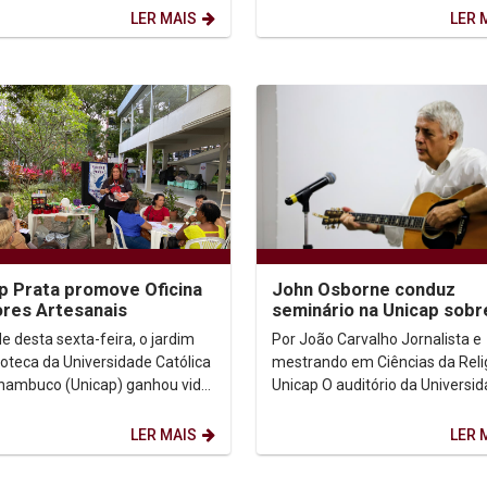
o Vestibular...
experiências e muita...
LER MAIS
LER 
p Prata promove Oficina
John Osborne conduz
ores Artesanais
seminário na Unicap sobr
sagrado na música
e desta sexta-feira, o jardim
Por João Carvalho Jornalista e
lioteca da Universidade Católica
mestrando em Ciências da Reli
nambuco (Unicap) ganhou vida
Unicap O auditório da Universidade
a vibrante oficina de
Católica de Pernambuco (Unica
o de flores...
recebeu neste...
LER MAIS
LER 