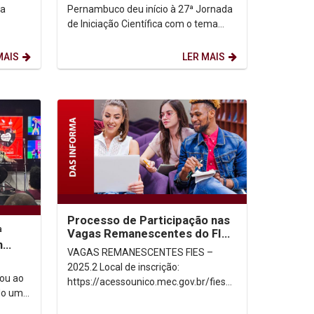
como pilares da...
ma
Pernambuco deu início à 27ª Jornada
de Iniciação Científica com o tema
“Caminhos da Pesquisa: Ética e
Produção Acadêmica”,...
MAIS
LER MAIS
Processo de Participação nas
ª
Vagas Remanescentes do FIES
m
– 2025.2
VAGAS REMANESCENTES FIES –
2025.2 Local de inscrição:
ou ao
https://acessounico.mec.gov.br/fies
ndo uma
Período de inscrição: 23 a 30 de
a de
outubro de 2025 Processo...