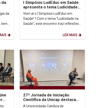
a da
I Simpósio LudEduc em Saúde
apresenta o tema Ludicidade
na Saúde
gia da
Vem aí o I Simpósio LudEduc em
Saúde! ? Com o tema “Ludicidade na
, tem
Saúde”, este encontro traz reflexões
te e a
e vivências sobre o papel do lúdico na
comunicação e...
MAIS
LER MAIS
eúne
27ª Jornada de Iniciação
er
Científica da Unicap destaca
mites
ética e produção acadêmica
ito
A Universidade Católica de