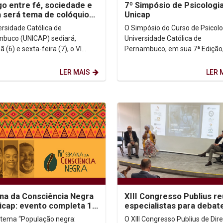
go entre fé, sociedade e
7º Simpósio de Psicologi
 será tema de colóquio
Unicap
icap
ersidade Católica de
O Simpósio do Curso de Psicolo
buco (UNICAP) sediará,
Universidade Católica de
(6) e sexta-feira (7), o VI
Pernambuco, em sua 7ª Edição
io do Grupo de Pesquisa
como objetivo promover o deba
es, Identidades e Diálogos...
reflexão sobre temáticas...
LER MAIS
LER 
a da Consciência Negra
XIII Congresso Publius r
icap: evento completa 18
especialistas para debat
anos e debate a identidade e...
democracia digital e os li
tema “População negra:
O XIII Congresso Publius de Dire