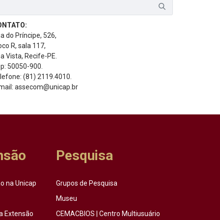
ONTATO:
a do Príncipe, 526,
oco R, sala 117,
a Vista, Recife-PE.
p: 50050-900.
lefone: (81) 2119.4010.
mail: assecom@unicap.br
nsão
Pesquisa
o na Unicap
Grupos de Pesquisa
Museu
a Extensão
CEMACBIOS | Centro Multiusuário