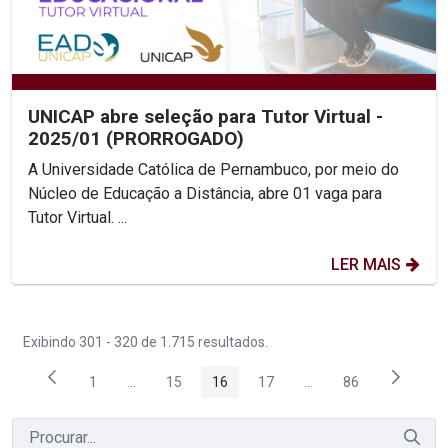
UNICAP abre seleção para Tutor Virtual -
2025/01 (PRORROGADO)
A Universidade Católica de Pernambuco, por meio do
Núcleo de Educação a Distância, abre 01 vaga para
Tutor Virtual. ...
LER MAIS
Exibindo 301 - 320 de 1.715 resultados.
1
...
15
16
17
...
86
Página
Páginas intermediárias Usar ABA para navegar.
Página
Página
Página
Páginas intermediária
Página