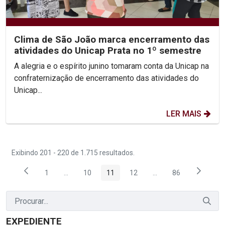
Clima de São João marca encerramento das
atividades do Unicap Prata no 1º semestre
A alegria e o espírito junino tomaram conta da Unicap na
confraternização de encerramento das atividades do
Unicap...
LER MAIS
Exibindo 201 - 220 de 1.715 resultados.
1
...
10
11
12
...
86
Página
Páginas intermediárias Usar ABA para navegar.
Página
Página
Página
Páginas intermediária
Página
EXPEDIENTE