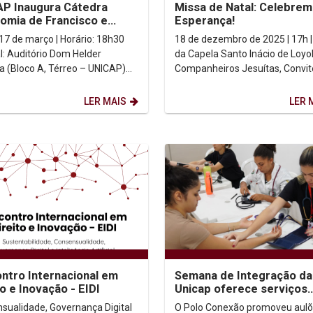
P Inaugura Cátedra
Missa de Natal: Celebrem
omia de Francisco e
Esperança!
" com Roda de Diálogo
18 de dezembro de 2025 | 17h |
al: Auditório Dom Helder
da Capela Santo Inácio de Loyo
 (Bloco A, Térreo – UNICAP)
Companheiros Jesuítas, Convite
missão: Ao vivo...
Prezada Comunidade Universit
Unicap, ...
LER MAIS
LER 
ontro Internacional em
Semana de Integração da
to e Inovação - EIDI
Unicap oferece serviços
gratuitos à população
sualidade, Governança Digital
O Polo Conexão promoveu aulõ