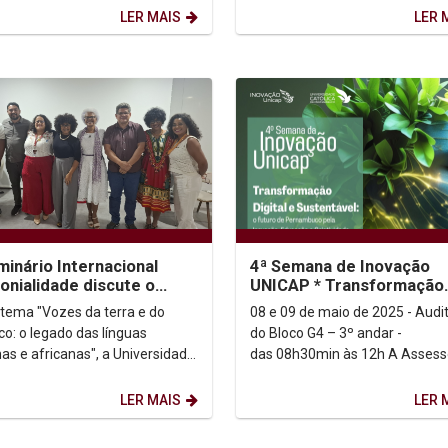
LER MAIS
LER 
minário Internacional
4ª Semana de Inovação
onialidade discute o
UNICAP * Transformação
o das línguas indígenas e
Digital e Sustentável: o f
tema "Vozes da terra e do
08 e 09 de maio de 2025 - Audit
anas
de Pernambuco pela...
co: o legado das línguas
do Bloco G4 – 3º andar -
nas e africanas", a Universidade
das 08h30min às 12h A Assessoria de
ca de Pernambuco (UNICAP)
Inovação da Universidade Catól
u, nesta...
Pernambuco tem a...
LER MAIS
LER 