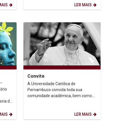
Territórios, será...
MAIS
LER MAIS
Convite
A Universidade Católica de
uturo
ório
Pernambuco convida toda sua
comunidade acadêmica, bem como
seus familiares e demais pessoas
ica de
amigas, para a concelebração...
MAIS
LER MAIS