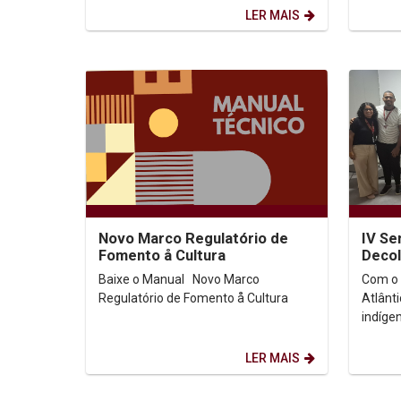
Pernambuco (Unicap)!...
LER MAIS
Novo Marco Regulatório de
IV Se
Fomento å Cultura
Decol
legad
Baixe o Manual Novo Marco
Com o 
afric
Regulatório de Fomento å Cultura
Atlânti
indíge
Católi
realizo
LER MAIS