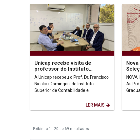
Unicap recebe visita de
Nova 
professor do Instituto
Seleç
Superior de Contabilidade e
Exten
A Unicap recebeu o Prof. Dr. Francisco
NOVA I
Administração de Lisboa
Nicolau Domingos, do Instituto
As Pró
Superior de Contabilidade e
Gradua
Administração de Lisboa (ISCAL) e do
Univer
Instituto...
lançam 
LER MAIS
Exibindo 1 - 20 de 69 resultados.