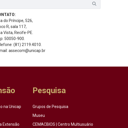
ONTATO:
a do Príncipe, 526,
oco R, sala 117,
a Vista, Recife-PE.
p: 50050-900.
lefone: (81) 2119.4010.
mail: assecom@unicap.br
nsão
Pesquisa
o na Unicap
Grupos de Pesquisa
Museu
a Extensão
CEMACBIOS | Centro Multiusuário