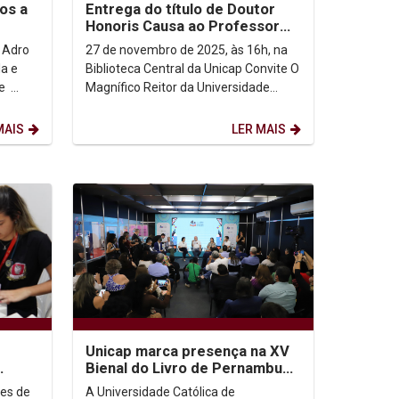
os a
Entrega do título de Doutor
Honoris Causa ao Professor
Doutor Padre Scott Brodeur
 Adro
27 de novembro de 2025, às 16h, na
la e
Biblioteca Central da Unicap Convite O
Magnífico Reitor da Universidade
ária da
Católica de Pernambuco, Prof. Dr.
Pe....
MAIS
LER MAIS
Unicap marca presença na XV
Bienal do Livro de Pernambuco
com programação
es de
A Universidade Católica de