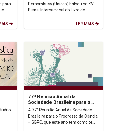
diversificada
a para
Pernambuco (Unicap) brilhou na XV
que
Bienal Internacional do Livro de
r o
Pernambuco, realizada de 3 a 12 de
outubro no Pernambuco Centro...
MAIS
LER MAIS
77ª Reunião Anual da
Sociedade Brasileira para o
Progresso da Ciência – SBPC
tuário
A 77ª Reunião Anual da Sociedade
Brasileira para o Progresso da Ciência
– SBPC, que este ano tem como tema
Progresso é Ciência em todos os