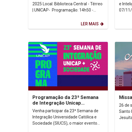
2025 Local: Biblioteca Central - Térreo
e Inteligên
| UNICAP- Programação: 14h50 -
07/11/
PAINEL: "Spes non confundit": entre
Com tr
o...
LER MAIS
Programação da 23ª Semana
Missa
de Integração Unicap
26 de 
Sociedade
Venha participar da 23ª Semana de
Santo 
Integração Universidade Católica e
Jesuít
Sociedade (SIUCS), o maior evento
anual da Universidade Católica de