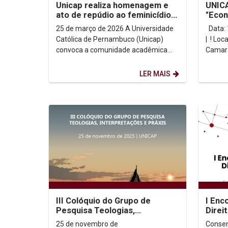
Unicap realiza homenagem e
UNICA
ato de repúdio ao feminicídio
"Econ
nesta quarta-feira (25)
Clara
25 de março de 2026 A Universidade
Data: 17 de março | Horário: 18h30
Católica de Pernambuco (Unicap)
| ! Loc
convoca a comunidade acadêmica
Camara
para prestar homenagens à
| Trans
estudante Isabel Santos e...
LER MAIS
III Colóquio do Grupo de
I Enc
Pesquisa Teologias,
Direi
Interpretações e Praxis
25 de novembro de
Consen