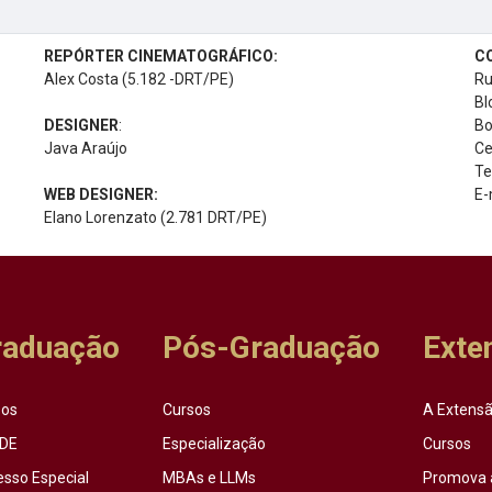
REPÓRTER CINEMATOGRÁFICO:
C
Alex Costa (5.182 -DRT/PE)
Ru
Bl
DESIGNER
:
Bo
Java Araújo
Ce
Te
WEB DESIGNER:
E-
Elano Lorenzato (2.781 DRT/PE)
raduação
Pós-Graduação
Exte
sos
Cursos
A Extensã
DE
Especialização
Cursos
esso Especial
MBAs e LLMs
Promova 