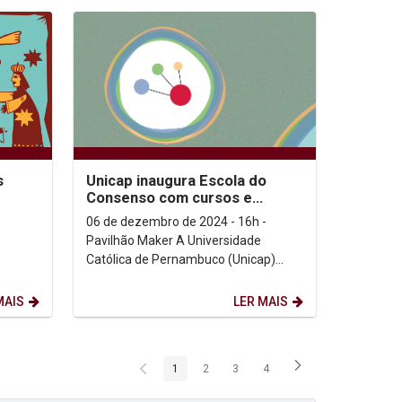
s
Unicap inaugura Escola do
Consenso com cursos e
serviços de mediação e
06 de dezembro de 2024 - 16h -
resolução de conflitos...
Pavilhão Maker A Universidade
Católica de Pernambuco (Unicap)
inaugura, nesta sexta-feira (06/12), a
Escola do Consenso, um...
MAIS
LER MAIS
1
2
3
4
Página
Página
Página
Página