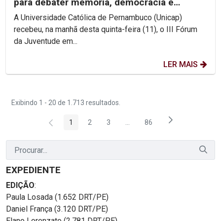
para debater memória, democracia e
direitos humanos na...
A Universidade Católica de Pernambuco (Unicap)
recebeu, na manhã desta quinta-feira (11), o III Fórum
da Juventude em...
LER MAIS
Exibindo 1 - 20 de 1.713 resultados.
1
2
3
...
86
Página
Página
Página
Páginas intermediárias Usar 
Página
EXPEDIENTE
EDIÇÃO
:
Paula Losada (1.652 DRT/PE)
Daniel França (3.120 DRT/PE)
Elano Lorenzato (2.781 DRT/PE)