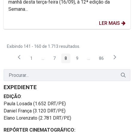
manhã desta terça-feira (16/09), à 12ª edição da
Semana...
LER MAIS
Exibindo 141 - 160 de 1.713 resultados.
1
...
7
8
9
...
86
Página
Páginas intermediárias Usar ABA para navegar.
Página
Página
Página
Páginas intermediárias
Página
EXPEDIENTE
EDIÇÃO
:
Paula Losada (1.652 DRT/PE)
Daniel França (3.120 DRT/PE)
Elano Lorenzato (2.781 DRT/PE)
REPÓRTER CINEMATOGRÁFICO: