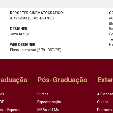
REPÓRTER CINEMATOGRÁFICO:
C
Alex Costa (5.182 -DRT/PE)
Ru
Bl
DESIGNER
:
Bo
Java Araújo
Ce
Te
WEB DESIGNER:
E-
Elano Lorenzato (2.781 DRT/PE)
raduação
Pós-Graduação
Exte
sos
Cursos
A Extensã
DE
Especialização
Cursos
esso Especial
MBAs e LLMs
Promova 