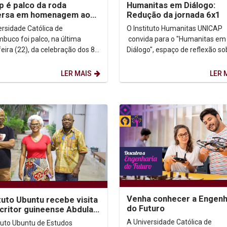
p é palco da roda
Humanitas em Diálogo:
ersa em homenagem aos
Redução da jornada 6x1
os de Marcelo Barros e
ersidade Católica de
O Instituto Humanitas UNICAP
ologias da...
buco foi palco, na última
convida para o "Humanitas em
feira (22), da celebração dos 80
Diálogo", espaço de reflexão so
o irmão Marcelo Barros. O
diversos temas presentes na
integrou as...
transversalidade acadêmica....
LER MAIS
LER 
Venha conhecer a Engenh
tuto Ubuntu recebe visita
do Futuro
critor guineense Abdulai
e do professor Arnaldo
A Universidade Católica de
ituto Ubuntu de Estudos