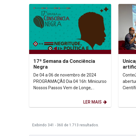
17ª Semana da Conciência
Unica
Negra
artif
em ev
De 04 a 06 de novembro de 2024
Conteú
Cientí
PROGRAMAÇÃ0 Dia 04 16h: Minicurso
abertu
Nossos Passos Vem de Longe,
Científ
com @joycee_mesquita e @mari_pru
Univer
dentes Sala...
(Unicap
LER MAIS
Exibindo 341 - 360 de 1.713 resultados.