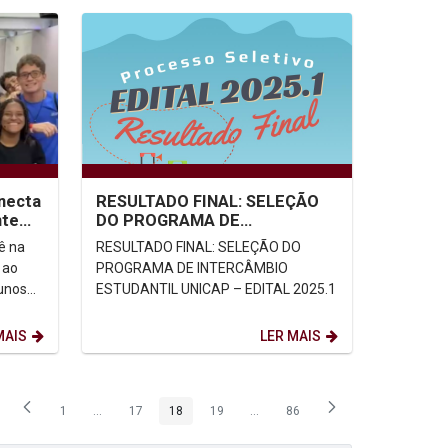
necta
RESULTADO FINAL: SELEÇÃO
nte
DO PROGRAMA DE
MOBILIDADE
ê na
RESULTADO FINAL: SELEÇÃO DO
ACADÊMICA/INTERCÂMBIO
 ao
PROGRAMA DE INTERCÂMBIO
ESTUDANTIL UNICAP –...
unos
ESTUDANTIL UNICAP – EDITAL 2025.1
res
MAIS
LER MAIS
1
...
17
18
19
...
86
Página
Páginas intermediárias Usar ABA para navegar.
Página
Página
Página
Páginas intermediárias Usar ABA p
Página