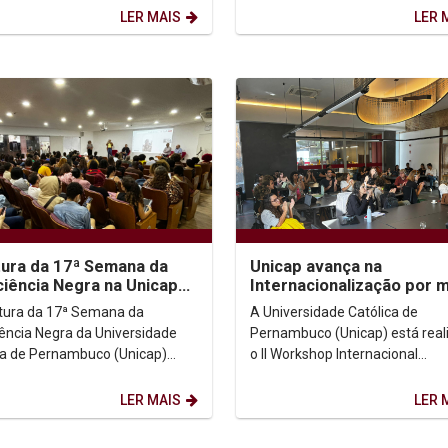
do...
novembro. O...
LER MAIS
LER 
ura da 17ª Semana da
Unicap avança na
iência Negra na Unicap
Internacionalização por 
ca resistência e
do II Workshop Internaci
tura da 17ª Semana da
A Universidade Católica de
gonismo do...
Multidisciplinar...
ência Negra da Universidade
Pernambuco (Unicap) está rea
ca de Pernambuco (Unicap)
o II Workshop Internacional
 figuras importantes da luta
Multidisciplinar Recife-Nantes 
cista e do movimento...
Nante). O evento tem como tem
LER MAIS
LER 