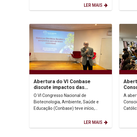
do Vaticano. Na...
mestra
LER MAIS
Abertura do VI Conbase
Abert
discute impactos das
Consc
mudanças climáticas e
desta
O VI Congresso Nacional de
A aber
apresenta projeto de...
prota
Biotecnologia, Ambiente, Saúde e
Consci
Educação (Conbase) teve início,
Católi
ontem (6), no auditório Dom Helder
reuniu
Camara da Universidade...
antirra
LER MAIS