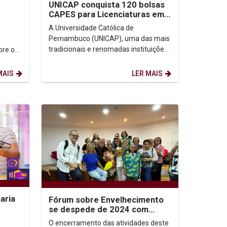
UNICAP conquista 120 bolsas
CAPES para Licenciaturas em
2025
A Universidade Católica de
Pernambuco (UNICAP), uma das mais
tradicionais e renomadas instituições
bre os
de ensino do estado, dá mais um
passo em seu compromisso...
MAIS
LER MAIS
aria
Fórum sobre Envelhecimento
se despede de 2024 com
palestra sobre a Felicidade
O encerramento das atividades deste