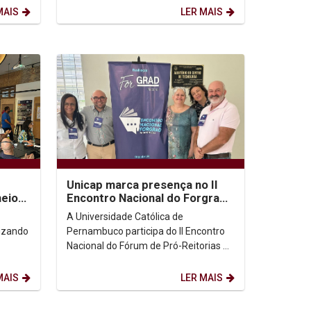
tona uma reflexão...
MAIS
LER MAIS
Unicap marca presença no II
meio
Encontro Nacional do Forgrad,
onal
em Natal
A Universidade Católica de
lizando
Pernambuco participa do II Encontro
Nacional do Fórum de Pró-Reitorias de
(REC-
Graduação (Forgrad), realizado em
a...
Natal, com a presença...
MAIS
LER MAIS