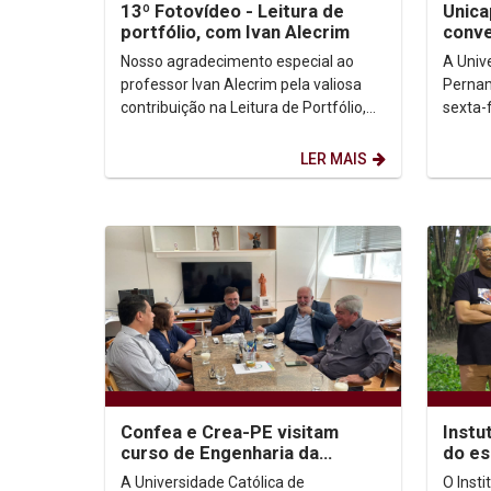
13º Fotovídeo - Leitura de
Unica
portfólio, com Ivan Alecrim
conv
80 an
Nosso agradecimento especial ao
A Univ
às Te
professor Ivan Alecrim pela valiosa
Pernam
contribuição na Leitura de Portfólio,
sexta-
durante o 13º FotoVídeo. Sua
anos d
experiência e olhar...
evento 
LER MAIS
Confea e Crea-PE visitam
Instu
curso de Engenharia da
do es
Complexidade na Unicap
Sila 
A Universidade Católica de
O Inst