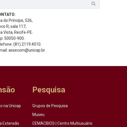
ONTATO:
a do Príncipe, 526,
oco R, sala 117,
a Vista, Recife-PE.
p: 50050-900.
lefone: (81) 2119.4010.
mail: assecom@unicap.br
nsão
Pesquisa
o na Unicap
Grupos de Pesquisa
Museu
a Extensão
CEMACBIOS | Centro Multiusuário