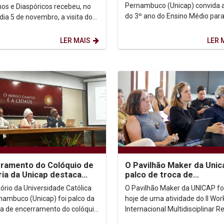
ma
Pernambuco (Unicap) convida 
nos e Diaspóricos recebeu, no
do 3º ano do Ensino Médio par
dia 5 de novembro, a visita do
evento presencial e exclusivo:
do escritor guineense Abdulai
imersão no curso de...
o...
LER MAIS
LER 
ramento do Colóquio de
O Pavilhão Maker da Unic
ria da Unicap destaca
palco de troca de
idade da Revolta da
conhecimentos entre Rec
tório da Universidade Católica
O Pavilhão Maker da UNICAP fo
ta nos...
Nantes
nambuco (Unicap) foi palco da
hoje de uma atividade do II Wo
ra de encerramento do colóquio
Internacional Multidisciplinar Re
ido pela licenciatura e pelo
Nantes, realizado de 4 a 8 de