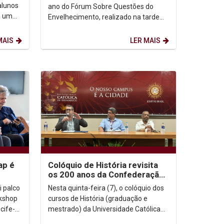
alunos
ano do Fórum Sobre Questões do
a um
Envelhecimento, realizado na tarde
 uma
desta terça-feira (12), emocionou o
público que lotou o...
MAIS
LER MAIS
ap é
Colóquio de História revisita
os 200 anos da Confederação
ife e
do Equador
i palco
Nesta quinta-feira (7), o colóquio dos
rkshop
cursos de História (graduação e
cife-
mestrado) da Universidade Católica
de Pernambuco (Unicap) trouxe à