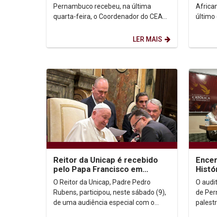
Sucu
Pernambuco recebeu, na última
Africa
quarta-feira, o Coordenador do CEAP
último 
(Comitê de Educação e Atribuição
premia
Profissional) do Confea, Osmar...
Sila e d
LER MAIS
Reitor da Unicap é recebido
Encer
pelo Papa Francisco em
Histó
audiência especial
atual
O Reitor da Unicap, Padre Pedro
O audi
Chiba
Rubens, participou, neste sábado (9),
de Per
de uma audiência especial com o
palest
Papa Francisco, no Palácio Apostólico
promov