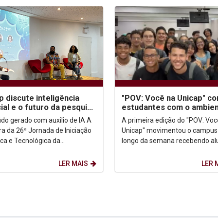
p discute inteligência
"POV: Você na Unicap" co
icial e o futuro da pesquisa
estudantes com o ambie
ento de Iniciação
acadêmico e a escolha
do gerado com auxilio de IA A
A primeira edição do "POV: Voc
fica
profissional
ra da 26ª Jornada de Iniciação
Unicap" movimentou o campus
ica e Tecnológica da
longo da semana recebendo al
sidade Católica de Pernambuco
de escolas públicas e particula
), realizada...
interessados em...
LER MAIS
LER 