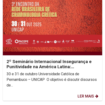
2º Seminário Internacional Insegurança e
Punitividade na América Latina:
decolonialidade e as...
30 e 31 de outubro Universidade Católica de
Pernambuco – UNICAP O objetivo é discutir discursos
de...
LER MAIS