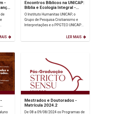
m -
Encontros Bíblicos na UNICAP:
rança
Bíblia e Ecologia Integral -
Água, fonte de vida
 de
O Instituto Humanitas UNICAP, o
de
Grupo de Pesquisa Cristianismo e
Interpretações e o PPGTEO UNICAP
o Deus
promovem os ENCONTROS BÍBLICOS
NA UNICAP: No dia 19 de...
MAIS
LER MAIS
-
Mestrados e Doutorados -
Matrícula 2024.2
aluno
De 08 a 09/08/2024 os Programas de