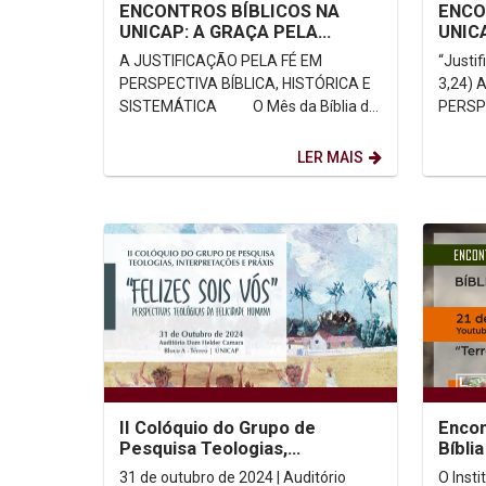
ENCONTROS BÍBLICOS NA
ENCO
UNICAP: A GRAÇA PELA
UNICA
PERSPECTIVA DA TEOLOGIA
na Ca
A JUSTIFICAÇÃO PELA FÉ EM
“Justi
SISTEMÁTICA
PERSPECTIVA BÍBLICA, HISTÓRICA E
3,24) A JUSTIFICAÇÃO PELA FÉ EM
SISTEMÁTICA O Mês da Bíblia de
PERSPE
2025 tem como tema a Carta aos...
LER MAIS
II Colóquio do Grupo de
Encon
Pesquisa Teologias,
Bíblia
Interpretações e Práxis
Terra
31 de outubro de 2024 | Auditório
O Inst