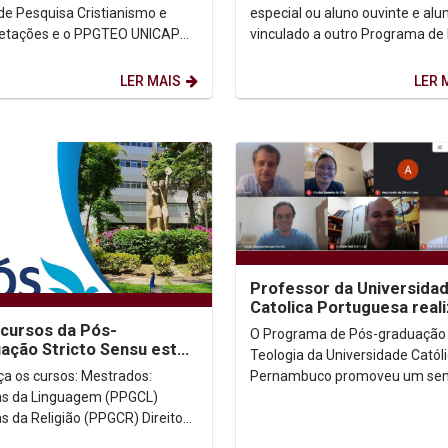
ão
de Pesquisa Cristianismo e
especial ou aluno ouvinte e alu
retações e o PPGTEO UNICAP
vinculado a outro Programa de
vem os ENCONTROS BÍBLICOS
graduação A Pró-reitora de Pesquisa,
NA UNICAP: No dia 21 de...
Pós-graduação e...
LER MAIS
LER 
Professor da Universida
Catolica Portuguesa real
seminario no PPGTEO da
cursos da Pós-
O Programa de Pós-graduação
Unicap
ação Stricto Sensu estão
Teologia da Universidade Catól
nscrições abertas
Pernambuco promoveu um sem
 cursos: Mestrados:
internacional com o Prof. Dr.
as da Linguagem (PPGCL)
Alexandre Palma, da...
 da Religião (PPGCR) Direito
ória