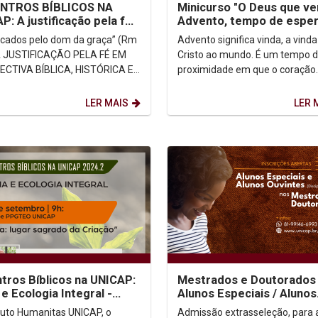
NTROS BÍBLICOS NA
Minicurso "O Deus que ve
P: A justificação pela fé
Advento, tempo de espe
rta aos Romanos
e proximidade"
ficados pelo dom da graça” (Rm
Advento significa vinda, a vinda
Cristo ao mundo. É um tempo 
CTIVA BÍBLICA, HISTÓRICA E
proximidade em que o coração
SISTEMÁTICA ...
humano se dilata para acolher 
que vem. Logo, um...
LER MAIS
LER 
tros Bíblicos na UNICAP:
Mestrados e Doutorados 
 e Ecologia Integral -
Alunos Especiais / Alunos
, lugar sagrado da
Ouvintes
ituto Humanitas UNICAP, o
Admissão extrasseleção, para 