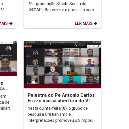
no
Pós-graduação Stricto Sensu da
 Pós-
UNICAP irão realizar o processo para
a Matrícula de...
MAIS
LER MAIS
de
iza
Palestra do Pe Antonio Carlos
 em
Frizzo marca abertura do VI
ica de
Simpósio do Grupo de
inário
Nesta quinta-feira (8), o grupo de
Pesquisa...
pesquisa Cristianismo e
Interpretações promoveu o Simpósio
sobre pesquisas no Campo dos