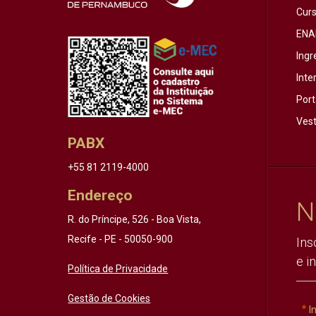
Cur
ENA
Ingr
Inte
Port
Vest
PABX
+55 81 2119-4000
Endereço
N
R. do Príncipe, 526 - Boa Vista,
Recife - PE - 50050-900
Ins
e i
Política de Privacidade
Gestão de Cookies
I