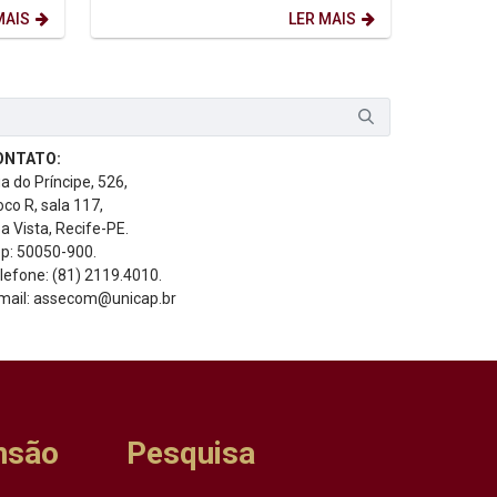
Estudos Bíblicos e da Teologia....
MAIS
LER MAIS
ONTATO:
a do Príncipe, 526,
oco R, sala 117,
a Vista, Recife-PE.
p: 50050-900.
lefone: (81) 2119.4010.
mail: assecom@unicap.br
nsão
Pesquisa