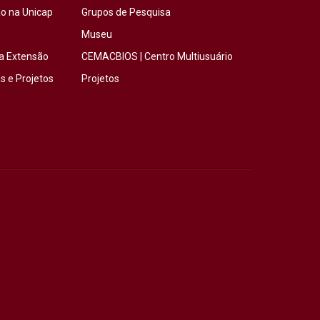
o na Unicap
Grupos de Pesquisa
Museu
a Extensão
CEMACBIOS | Centro Multiusuário
 e Projetos
Projetos