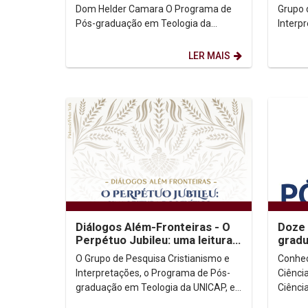
criaç
Dom Helder Camara O Programa de
Grupo 
Pós-graduação em Teologia da
Interp
UNICAP e o Instituto Humanitas
promo
UNICAP promoveM o II COLÓQUIO...
LER MAIS
Diálogos Além-Fronteiras - O
Doze 
Perpétuo Jubileu: uma leitura
gradu
do Livro do Levítico
com i
O Grupo de Pesquisa Cristianismo e
Conheça os
Interpretações, o Programa de Pós-
Ciênci
graduação em Teologia da UNICAP, e
Ciências
o Instituto Humanitas UNICAP
(PPGD) Filosofia (PPGFIL) Hist