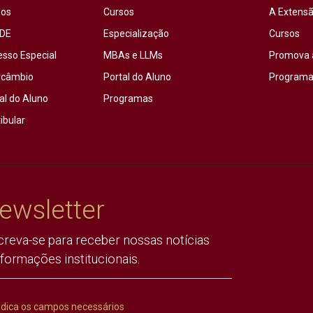
sos
Cursos
A Extensã
DE
Especialização
Cursos
esso Especial
MBAs e LLMs
Promova 
rcâmbio
Portal do Aluno
Programas
al do Aluno
Programas
ibular
ewsletter
creva-se para receber nossas notícias
nformações institucionais.
ndica os campos necessários