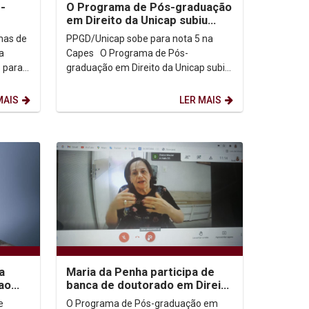
-
O Programa de Pós-graduação
em Direito da Unicap subiu
para nota 5 na Capes.
mas de
PPGD/Unicap sobe para nota 5 na
a
Capes O Programa de Pós-
o para
graduação em Direito da Unicap subiu
para nota 5 na Capes. Coordenado
atualmente pela Profa...
MAIS
LER MAIS
a
Maria da Penha participa de
 ao
banca de doutorado em Direito
da Unicap
e
O Programa de Pós-graduação em