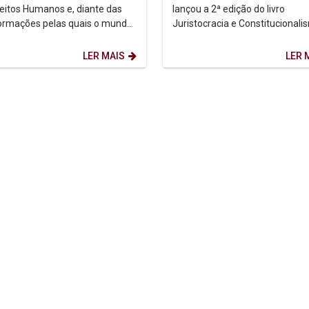
reitos Humanos e, diante das
lançou a 2ª edição do livro
ormações pelas quais o mundo
Juristocracia e Constitucionali
ssando, a gestão da água e do
Democrático: do ativismo judici
mento...
diálogos...
LER MAIS
LER 