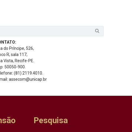
ONTATO:
a do Príncipe, 526,
oco R, sala 117,
a Vista, Recife-PE.
p: 50050-900.
lefone: (81) 2119.4010.
mail: assecom@unicap.br
nsão
Pesquisa