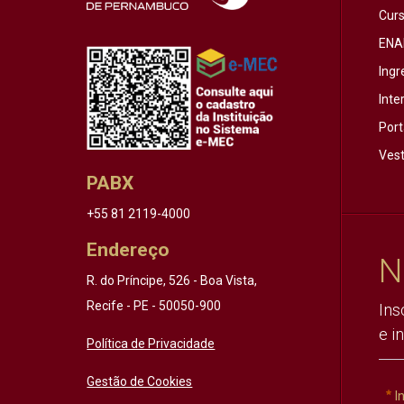
Cur
ENA
Ingr
Inte
Port
Vest
PABX
+55 81 2119-4000
Endereço
N
R. do Príncipe, 526 - Boa Vista,
Recife - PE - 50050-900
Ins
e i
Política de Privacidade
Gestão de Cookies
I