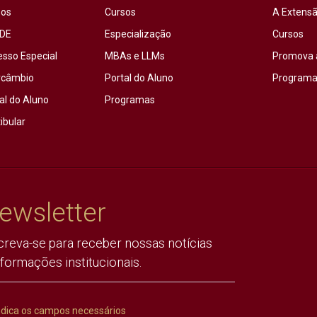
sos
Cursos
A Extensã
DE
Especialização
Cursos
esso Especial
MBAs e LLMs
Promova 
rcâmbio
Portal do Aluno
Programas
al do Aluno
Programas
ibular
ewsletter
creva-se para receber nossas notícias
nformações institucionais.
ndica os campos necessários