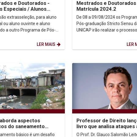
ados e Doutorados -
Mestrados e Doutorados 
s Especiais / Alunos
Matrícula 2024.2
tes
ão extrasseleção, para aluno
De 08 a 09/08/2024 os Progra
al ou aluno ouvinte e aluno
Pós-graduação Stricto Sensu d
ado a outro Programa de Pós-
UNICAP irão realizar o process
a de Pesquisa,
a Matrícula de...
aduação e...
LER MAIS
LER 
 aborda aspectos
Professor de Direito lanç
icos do saneamento
livro que analisa ataques
o
STF
amento básico é um desafio
O Prof. Dr. Glauco Salomão Leit