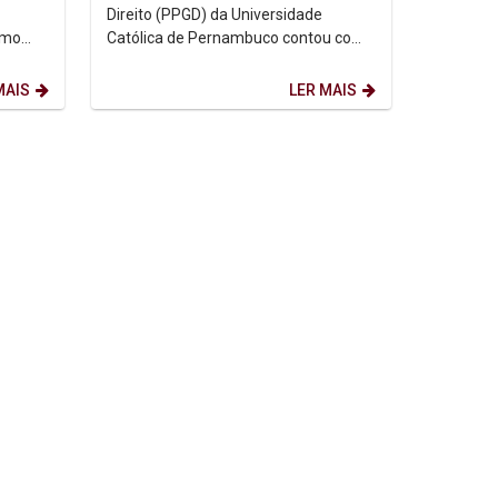
Direito (PPGD) da Universidade
smo
Católica de Pernambuco contou com
al aos
a participação especial da
farmacêutica e bioquímica Maria da...
MAIS
LER MAIS