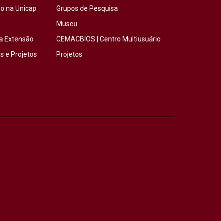
o na Unicap
Grupos de Pesquisa
Museu
a Extensão
CEMACBIOS | Centro Multiusuário
 e Projetos
Projetos