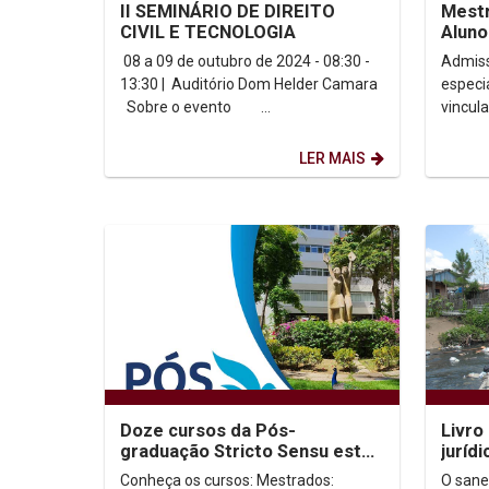
II SEMINÁRIO DE DIREITO
Mestr
CIVIL E TECNOLOGIA
Aluno
Ouvin
08 a 09 de outubro de 2024 - 08:30 -
Admiss
13:30 | Auditório Dom Helder Camara
especi
Sobre o evento ...
vincul
graduação A Pró-reitor
Pós-gr
LER MAIS
Doze cursos da Pós-
Livro
graduação Stricto Sensu estão
juríd
com inscrições abertas
básic
Conheça os cursos: Mestrados:
O sane