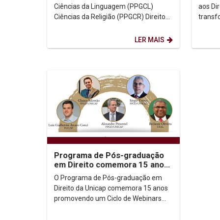
Ciências da Linguagem (PPGCL)
aos Di
Ciências da Religião (PPGCR) Direito
transf
(PPGD) Filosofia (PPGFIL) História
vem pa
(PPGH) -...
esgota
LER MAIS
Programa de Pós-graduação
em Direito comemora 15 anos
com série de webninars
O Programa de Pós-graduação em
Direito da Unicap comemora 15 anos
promovendo um Ciclo de Webinars
(videoconferências pela Internet) com
o tema Cidadania,...