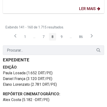
LER MAIS
Exibindo 141 - 160 de 1.715 resultados.
1
...
7
8
9
...
86
Página
Páginas intermediárias Usar ABA para navegar.
Página
Página
Página
Páginas intermediárias
Página
EXPEDIENTE
EDIÇÃO
:
Paula Losada (1.652 DRT/PE)
Daniel França (3.120 DRT/PE)
Elano Lorenzato (2.781 DRT/PE)
REPÓRTER CINEMATOGRÁFICO:
Alex Costa (5.182 -DRT/PE)