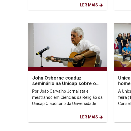
experiências e muita...
LER MAIS
John Osborne conduz
Unic
seminário na Unicap sobre o
home
sagrado na música
Fisio
Por João Carvalho Jornalista e
A Unic
Ocupa
mestrando em Ciências da Religião da
feira (
Unicap O auditório da Universidade
Consel
Católica de Pernambuco (Unicap)
Terapi
recebeu neste...
(CREFIT
LER MAIS