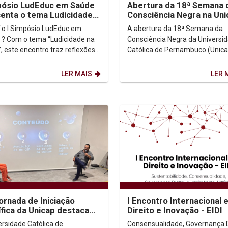
Abertura da 18ª Semana 
pósio LudEduc em Saúde
Consciência Negra na Uni
enta o tema Ludicidade
destaca urgência do
úde
A abertura da 18ª Semana da
 o I Simpósio LudEduc em
antirracismo e justiça...
Consciência Negra da Universi
 ? Com o tema “Ludicidade na
Católica de Pernambuco (Unicap
, este encontro traz reflexões
marcada por discursos contun
cias sobre o papel do lúdico na
e emocionantes que...
cação e...
LER MAIS
LER 
ornada de Iniciação
I Encontro Internacional 
ífica da Unicap destaca
Direito e Inovação - EIDI
 e produção acadêmica
ersidade Católica de
Consensualidade, Governança D