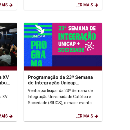
produção de flores...
MAIS
LER MAIS
a XV
Programação da 23ª Semana
ambuco
de Integração Unicap
Sociedade
Venha participar da 23ª Semana de
a XV
Integração Universidade Católica e
Sociedade (SIUCS), o maior evento
12 de
anual da Universidade Católica de
..
Pernambuco (Unicap)!...
MAIS
LER MAIS