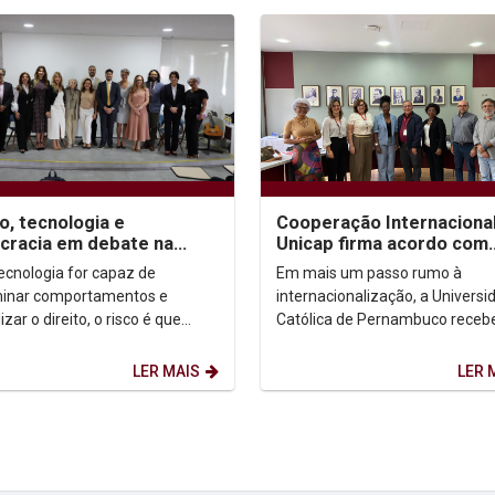
to, tecnologia e
Cooperação Internacional
racia em debate na
Unicap firma acordo com
p
centro angolano para
tecnologia for capaz de
Em mais um passo rumo à
formação em Fonoaudiol
inar comportamentos e
internacionalização, a Universi
izar o direito, o risco é que
Católica de Pernambuco receb
os a viver sob o domínio do
nesta segunda-feira (06/10),
inismo tecnológico —...
representantes do Centro de
LER MAIS
LER 
Medicina...