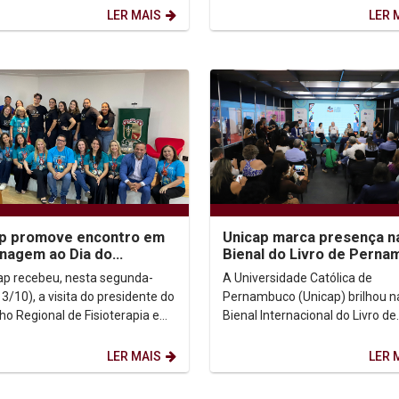
Cavalcanti, a primeira pessoa...
LER MAIS
LER 
ap promove encontro em
Unicap marca presença n
nagem ao Dia do
Bienal do Livro de Pern
terapeuta e do Terapeuta
com programação
ap recebeu, nesta segunda-
A Universidade Católica de
cional
diversificada
13/10), a visita do presidente do
Pernambuco (Unicap) brilhou n
ho Regional de Fisioterapia e
Bienal Internacional do Livro de
a Ocupacional da 1ª Região
Pernambuco, realizada de 3 a 
O-1),...
outubro no Pernambuco Centro.
LER MAIS
LER 