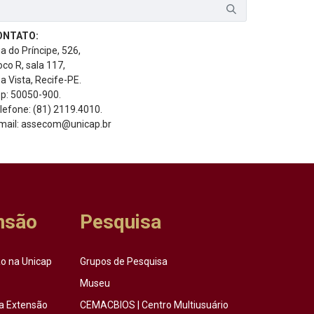
ONTATO:
a do Príncipe, 526,
oco R, sala 117,
a Vista, Recife-PE.
p: 50050-900.
lefone: (81) 2119.4010.
mail: assecom@unicap.br
nsão
Pesquisa
o na Unicap
Grupos de Pesquisa
Museu
a Extensão
CEMACBIOS | Centro Multiusuário