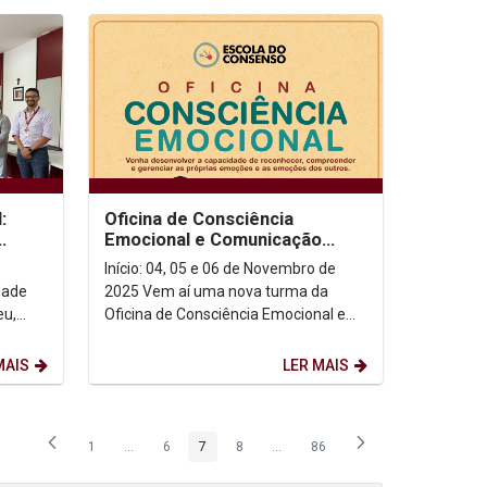
:
Oficina de Consciência
Emocional e Comunicação
Efetiva da Escola do
Início: 04, 05 e 06 de Novembro de
ogia
Consenso!
dade
2025 Vem aí uma nova turma da
eu,
Oficina de Consciência Emocional e
Comunicação Efetiva da Escola do
Consenso! Ministrada...
MAIS
LER MAIS
1
...
6
7
8
...
86
Página
Páginas intermediárias Usar ABA para navegar.
Página
Página
Página
Páginas intermediárias Usar ABA p
Página