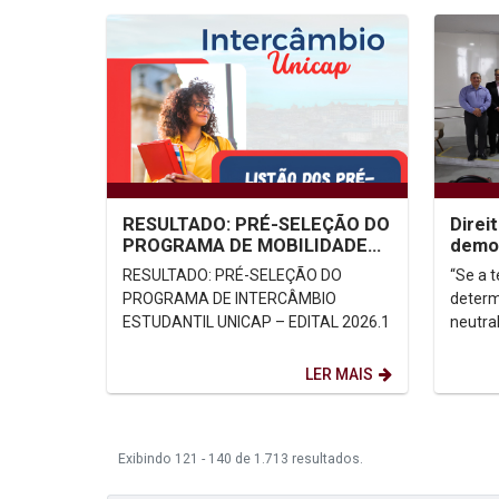
RESULTADO: PRÉ-SELEÇÃO DO
Direi
PROGRAMA DE MOBILIDADE
democ
ACADÊMICA/INTERCÂMBIO
Unica
RESULTADO: PRÉ-SELEÇÃO DO
“Se a 
ESTUDANTIL UNICAP –
PROGRAMA DE INTERCÂMBIO
determ
EDITAL...
ESTUDANTIL UNICAP – EDITAL 2026.1
neutral
passem
determ
LER MAIS
Exibindo 121 - 140 de 1.713 resultados.