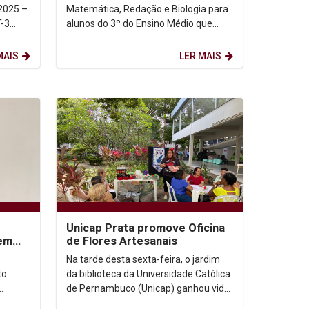
Matemática, Redação e Biologia para
T-3
alunos do 3º do Ensino Médio que
estão se preparando para fazer o
Enem e o Vestibular...
MAIS
LER MAIS
Unicap Prata promove Oficina
em
de Flores Artesanais
Na tarde desta sexta-feira, o jardim
to
da biblioteca da Universidade Católica
de Pernambuco (Unicap) ganhou vida
ia e Sá
com uma vibrante oficina de