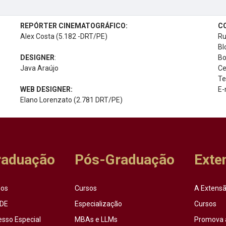
REPÓRTER CINEMATOGRÁFICO:
C
Alex Costa (5.182 -DRT/PE)
Ru
Bl
DESIGNER
:
Bo
Java Araújo
Ce
Te
WEB DESIGNER:
E-
Elano Lorenzato (2.781 DRT/PE)
raduação
Pós-Graduação
Exte
sos
Cursos
A Extensã
DE
Especialização
Cursos
esso Especial
MBAs e LLMs
Promova 