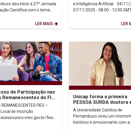
pilares da...
buco deu início à 27ª Jornada
e Inteligência Artificial 04/11/2025 –
ciação Científica com o tema
07/11/2025 - 08:00 - 12:00 GM
hos da Pesquisa: Ética e
Com transmissão...
ão Acadêmica”,...
LER MAIS
LER 
sso de Participação nas
Unicap forma a primeira
s Remanescentes do FIES
PESSOA SURDA doutora 
5.2
 REMANESCENTES FIES –
Direito no Brasil
A Universidade Católica de
o:
Pernambuco viveu um momen
//acessounico.mec.gov.br/fies
histórico e emocionante com a
 inscrição: 23 a 30 de
defesa da tese de Mirella Corre
outubro de 2025 Processo...