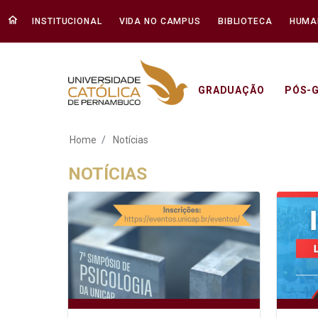
INSTITUCIONAL
VIDA NO CAMPUS
BIBLIOTECA
HUMA
GRADUAÇÃO
PÓS-
Notícias - Unicap
Home
Notícias
NOTÍCIAS