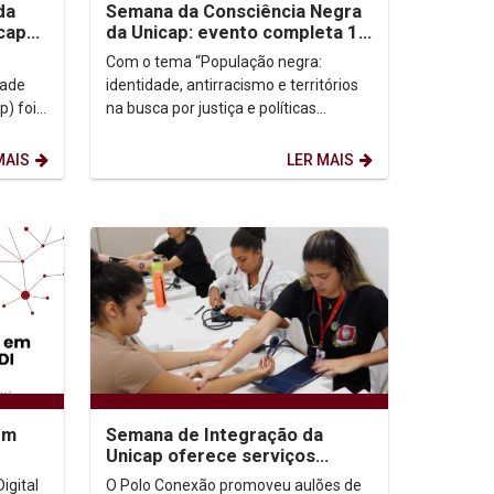
da
Semana da Consciência Negra
cap
da Unicap: evento completa 18
anos e debate a identidade e...
Com o tema “População negra:
dade
identidade, antirracismo e territórios
) foi
na busca por justiça e políticas
dentes
públicas” a 18ª Semana da
Consciência Negra da Unicap...
MAIS
LER MAIS
em
Semana de Integração da
Unicap oferece serviços
gratuitos à população
igital
O Polo Conexão promoveu aulões de