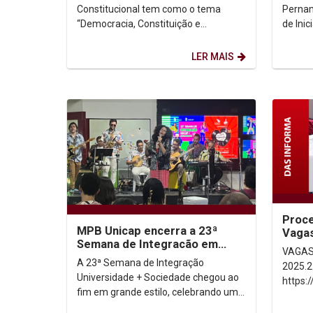
da...
como 
Constitucional tem como o tema
Pernam
“Democracia, Constituição e
de Ini
Instituições: entre crises e
“Camin
recuperação”. O evento,...
Produç
LER MAIS
Proce
MPB Unicap encerra a 23ª
Vaga
Semana de Integracão em
– 202
VAGAS
clima de muita animação
A 23ª Semana de Integração
2025.2 Local de inscriçã
Universidade + Sociedade chegou ao
https:
fim em grande estilo, celebrando uma
Período de
semana de conhecimento, troca de