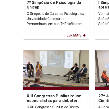
7º Simpósio de Psicologia da
I Sim
Unicap
apres
na Sa
O Simpósio do Curso de Psicologia da
Vem aí
Universidade Católica de
Saúde!
Pernambuco, em sua 7ª Edição, tem
Saúde”
como objetivo promover o debate e a
e vivên
reflexão sobre temáticas...
comuni
LER MAIS
XIII Congresso Publius reúne
27ª J
especialistas para debater
Cient
democracia digital e os limites
ética
O XIII Congresso Publius de Direito
A Univ