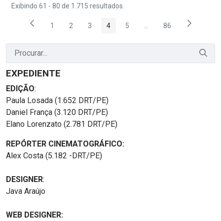
Exibindo 61 - 80 de 1.715 resultados.
1
2
3
4
5
...
86
Página
Página
Página
Página
Página
Páginas intermediárias
Página
EXPEDIENTE
EDIÇÃO
:
Paula Losada (1.652 DRT/PE)
Daniel França (3.120 DRT/PE)
Elano Lorenzato (2.781 DRT/PE)
REPÓRTER CINEMATOGRÁFICO:
Alex Costa (5.182 -DRT/PE)
DESIGNER
:
Java Araújo
WEB DESIGNER: