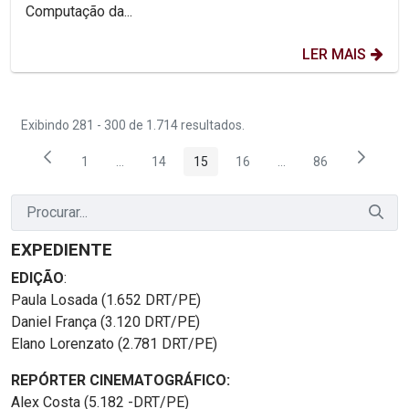
Computação da...
LER MAIS
Exibindo 281 - 300 de 1.714 resultados.
1
...
14
15
16
...
86
Página
Páginas intermediárias Usar ABA para navegar.
Página
Página
Página
Páginas intermediária
Página
EXPEDIENTE
EDIÇÃO
:
Paula Losada (1.652 DRT/PE)
Daniel França (3.120 DRT/PE)
Elano Lorenzato (2.781 DRT/PE)
REPÓRTER CINEMATOGRÁFICO:
Alex Costa (5.182 -DRT/PE)