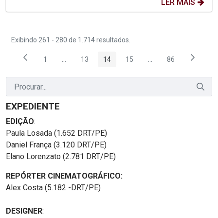
LER MAIS
Exibindo 261 - 280 de 1.714 resultados.
1
...
13
14
15
...
86
Página
Páginas intermediárias Usar ABA para navegar.
Página
Página
Página
Páginas intermediária
Página
EXPEDIENTE
EDIÇÃO
:
Paula Losada (1.652 DRT/PE)
Daniel França (3.120 DRT/PE)
Elano Lorenzato (2.781 DRT/PE)
REPÓRTER CINEMATOGRÁFICO:
Alex Costa (5.182 -DRT/PE)
DESIGNER
: