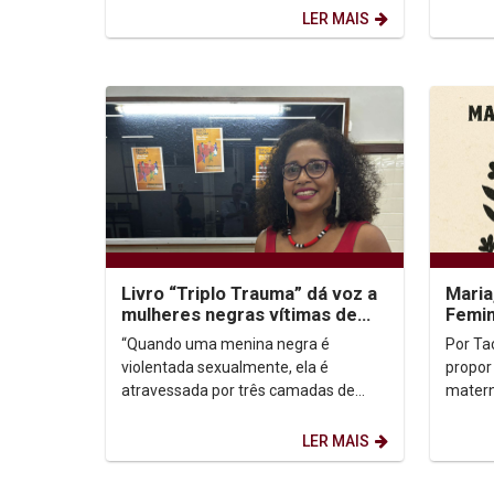
Teolog
LER MAIS
Unidos,
Livro “Triplo Trauma” dá voz a
Maria
mulheres negras vítimas de
Femin
violência sexual na infância
Espe
“Quando uma menina negra é
Por Taciana
violentada sexualmente, ela é
propor
atravessada por três camadas de
matern
sofrimento: o trauma da violência
vida d
sexual, o trauma social da...
essa m
LER MAIS