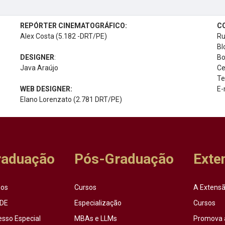
REPÓRTER CINEMATOGRÁFICO:
C
Alex Costa (5.182 -DRT/PE)
Ru
Bl
DESIGNER
:
Bo
Java Araújo
Ce
Te
WEB DESIGNER:
E-
Elano Lorenzato (2.781 DRT/PE)
raduação
Pós-Graduação
Exte
sos
Cursos
A Extensã
DE
Especialização
Cursos
esso Especial
MBAs e LLMs
Promova 