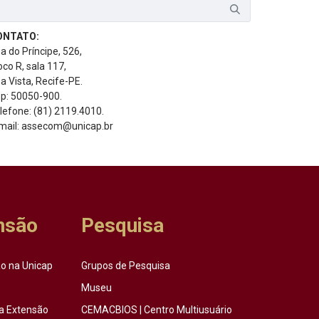
ONTATO:
a do Príncipe, 526,
oco R, sala 117,
a Vista, Recife-PE.
p: 50050-900.
lefone: (81) 2119.4010.
mail: assecom@unicap.br
nsão
Pesquisa
o na Unicap
Grupos de Pesquisa
Museu
a Extensão
CEMACBIOS | Centro Multiusuário