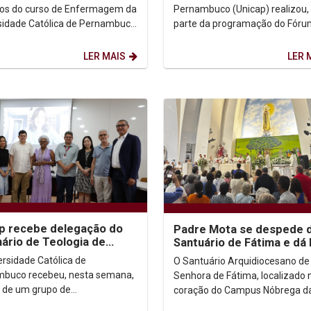
 digital
os do curso de Enfermagem da
Pernambuco (Unicap) realizou
sidade Católica de Pernambuco
parte da programação do Fóru
p) acaba de alcançar
Sobre Questões do Envelhecim
ecimento...
evento "O Caminho da...
LER MAIS
LER 
p recebe delegação do
Padre Mota se despede 
ário de Teologia de
Santuário de Fátima e dá
eton para articulação de
vindas a Padre Delmar
ersidade Católica de
O Santuário Arquidiocesano de
esso...
buco recebeu, nesta semana,
Senhora de Fátima, localizado 
ta de um grupo de
coração do Campus Nóbrega d
sadores do Seminário de
Universidade Católica de Per