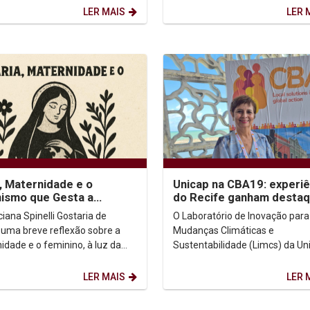
ia de Princeton, nos Estados
(Unicap), viveu um...
LER MAIS
LER 
...
, Maternidade e o
Unicap na CBA19: experiê
ismo que Gesta a
do Recife ganham desta
rança
internacional
 Spinelli Gostaria de
O Laboratório de Inovação para
 uma breve reflexão sobre a
Mudanças Climáticas e
idade e o feminino, à luz da
Sustentabilidade (Limcs) da Un
e Maria, nossa Mãe. Que lugar
está participando da 19ª Confe
ulher ocupa...
Internacional sobre Adaptação..
LER MAIS
LER 