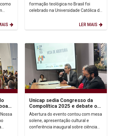
, como
formação teológica no Brasil foi
m
celebrado na Universidade Católica de
ento, o
Pernambuco (Unicap) com a entrega
dos diplomas aos...
MAIS
LER MAIS
do
Unicap sedia Congresso da
 boas-
Compolítica 2025 e debate os
desafios da ciência em tempos
 Nossa
Abertura do evento contou com mesa
de...
no
solene, apresentação cultural e
a
conferência inaugural sobre ciência
nambuco
aberta e soberania de dados.