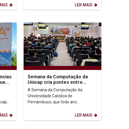
Deputado federal Túlio...
MAIS
LER MAIS
ncias
Semana da Computação da
que
Unicap cria pontes entre
alunos e empresas de
A Semana da Computação da
tecnologia
Universidade Católica de
icap
Pernambuco, que todo ano
rência
contempla conhecimento, inovação e
.
networking com profissionais que
MAIS
LER MAIS
estão...