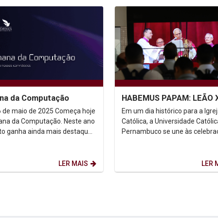
na da Computação
HABEMUS PAPAM: LEÃO 
e maio de 2025 Começa hoje
Em um dia histórico para a Igre
na da Computação. Neste ano
Católica, a Universidade Católi
to ganha ainda mais destaque
Pernambuco se une às celebra
presença de empresas de
em torno da escolha do Cardea
gia que são...
Robert Francis...
LER MAIS
LER 