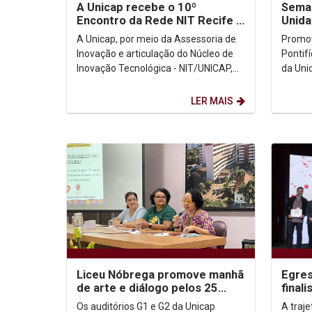
A Unicap recebe o 10º
Seman
Encontro da Rede NIT Recife -
Unida
no Pavilhão MAKER
A Unicap, por meio da Assessoria de
Promov
Inovação e articulação do Núcleo de
Pontif
Inovação Tecnológica - NIT/UNICAP,
da Uni
teve a honra de receber, no dia
Consel
28.05.2025,...
Semana
LER MAIS
Liceu Nóbrega promove manhã
Egre
de arte e diálogo pelos 25
final
anos do combate à violência
inter
Os auditórios G1 e G2 da Unicap
A traj