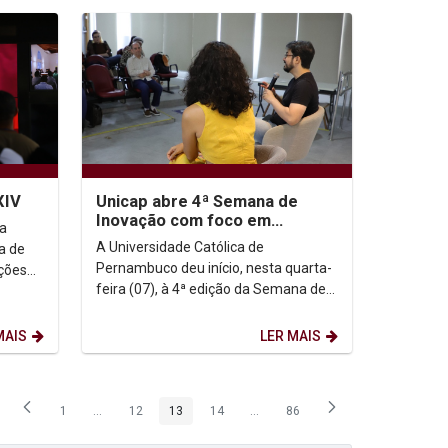
XIV
Unicap abre 4ª Semana de
Inovação com foco em
ja
transformação digital e
A Universidade Católica de
ca de
impacto social
Pernambuco deu início, nesta quarta-
ções
feira (07), à 4ª edição da Semana de
l
Inovação, promovida pela Assessoria
de Inovação. A...
MAIS
LER MAIS
1
...
12
13
14
...
86
Página
Páginas intermediárias Usar ABA para navegar.
Página
Página
Página
Páginas intermediárias Usar ABA p
Página