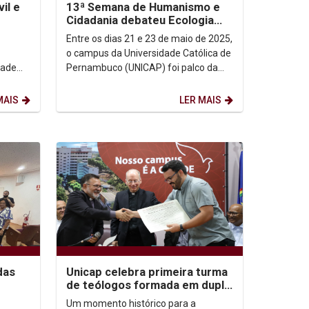
vil e
13ª Semana de Humanismo e
Cidadania debateu Ecologia
l"
Integral
Entre os dias 21 e 23 de maio de 2025,
o campus da Universidade Católica de
dade
Pernambuco (UNICAP) foi palco da
13ª Semana de Humanismo e
Cidadania, um evento...
MAIS
LER MAIS
das
Unicap celebra primeira turma
de teólogos formada em dupla
diplomação com a Pontifícia...
Um momento histórico para a