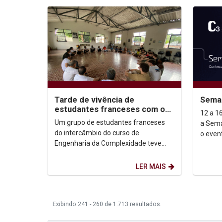
Tarde de vivência de
Sema
estudantes franceses com o
12 a 16 d
Grupo de Capoeira da Unicap
Um grupo de estudantes franceses
a Sema
do intercâmbio do curso de
o even
Engenharia da Complexidade teve
com a 
uma tarde de vivência com o Grupo de
tecnolo
Capoeira Chapéu de Couro,...
LER MAIS
Exibindo 241 - 260 de 1.713 resultados.