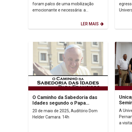
sexual infantil
saúde
foram palco de uma mobilização
egress
emocionante e necessária: a
Univer
celebração dos 25 anos da luta contra
(Unica
a violência sexual de...
reconh
LER MAIS
Unica
O Caminho da Sabedoria das
Semin
Idades segundo o Papa
Princ
Francisco
A Univ
20 de maio de 2025, Auditório Dom
congr
Pernam
Helder Camara. 14h
a visi
pesqui