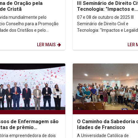
a de Oração pela
III Seminário de Direito Ci
de Cristã
Tecnologia: "Impactos e
Legalidade Constituciona
ida mundialmente pelo
07 e 08 de outubro de 2025 III
ício Conselho para a Promoção
Seminário de Direito Civil e
dade dos Cristãos e pelo
Tecnologia: "Impactos e Legali
ho Mundial de Igrejas, a
Constitucional" Está aberto o edital
 de Oração pela Unidade...
para submissão de...
LER MAIS
LER 
ssos de Enfermagem são
O Caminho da Sabedoria 
istas de prêmio
Idades de Francisco
nacional de inovação em
etória empreendedora de dois
A Universidade Católica de