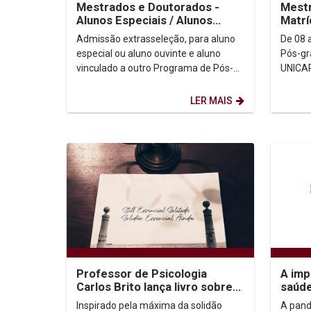
Mestrados e Doutorados -
Mestr
Alunos Especiais / Alunos
Matrí
Ouvintes
Admissão extrasseleção, para aluno
De 08 
especial ou aluno ouvinte e aluno
Pós-gr
vinculado a outro Programa de Pós-
UNICAP
graduação A Pró-reitora de Pesquisa,
a Matrí
Pós-graduação e...
LER MAIS
Professor de Psicologia
A imp
Carlos Brito lança livro sobre
saúd
dores do existir e das
conf
Inspirado pela máxima da solidão
A pand