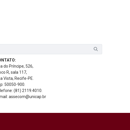
ONTATO:
a do Príncipe, 526,
oco R, sala 117,
a Vista, Recife-PE.
p: 50050-900.
lefone: (81) 2119.4010.
mail: assecom@unicap.br