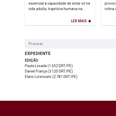
escolhas difíceis...
essencial à capacidade de estar só na
provoc
vida adulta, trajetória humana na
rotina
difícil tarefa do existir, do pediatra e...
meses, 
rotina 
LER MAIS
EXPEDIENTE
EDIÇÃO
:
Paula Losada (1.652 DRT/PE)
Daniel França (3.120 DRT/PE)
Elano Lorenzato (2.781 DRT/PE)