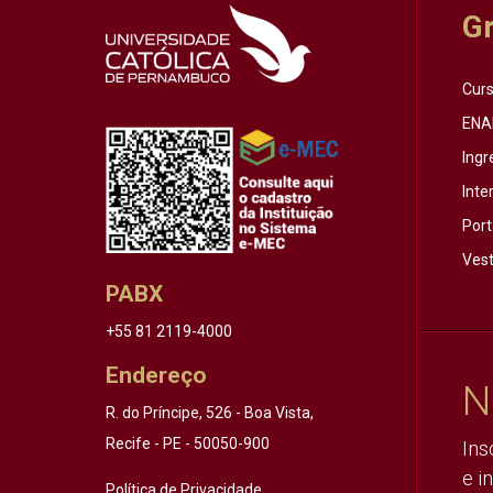
G
Cur
ENA
Ingr
Inte
Port
Vest
PABX
+55 81 2119-4000
Endereço
N
R. do Príncipe, 526 - Boa Vista,
Recife - PE - 50050-900
Ins
e i
Política de Privacidade