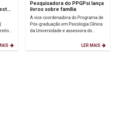
Pesquisadora do PPGPsi lança
 estão
livros sobre família
A vice coordenadora do Programa de
)
Pós-graduação em Psicologia Clínica
da Universidade e assessora do
programa Unicap Prata, Profª Drª
Cirlene Francisca...
MAIS
LER MAIS