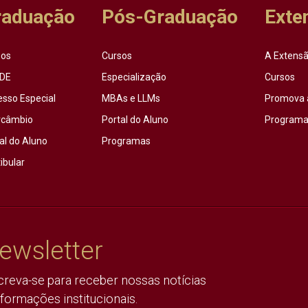
raduação
Pós-Graduação
Exte
sos
Cursos
A Extensã
DE
Especialização
Cursos
esso Especial
MBAs e LLMs
Promova 
rcâmbio
Portal do Aluno
Programas
al do Aluno
Programas
ibular
ewsletter
creva-se para receber nossas notícias
nformações institucionais.