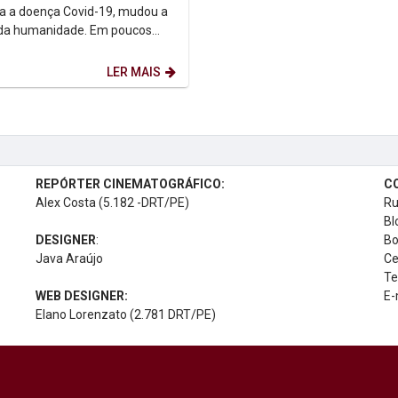
a a doença Covid-19, mudou a
 da humanidade. Em poucos
os hábitos, as atividades e a
ao redor...
LER MAIS
REPÓRTER CINEMATOGRÁFICO:
C
Alex Costa (5.182 -DRT/PE)
Ru
Bl
DESIGNER
:
Bo
Java Araújo
Ce
Te
WEB DESIGNER:
E-
Elano Lorenzato (2.781 DRT/PE)