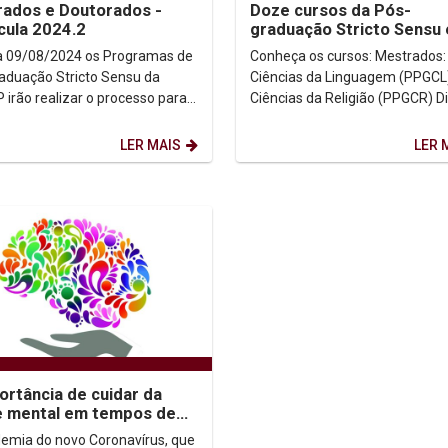
ados e Doutorados -
Doze cursos da Pós-
cula 2024.2
graduação Stricto Sensu
com inscrições abertas
a 09/08/2024 os Programas de
Conheça os cursos: Mestrados:
aduação Stricto Sensu da
Ciências da Linguagem (PPGCL
 irão realizar o processo para
Ciências da Religião (PPGCR) Direito
cula de...
(PPGD) Filosofia (PPGFIL) História
(PPGH) -...
LER MAIS
LER 
ortância de cuidar da
e mental em tempos de
inamento
emia do novo Coronavírus, que