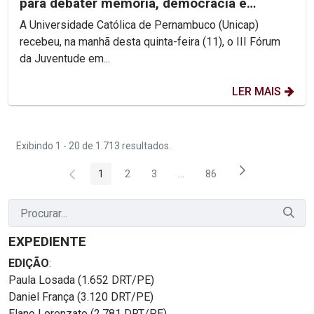
para debater memória, democracia e
direitos humanos na...
A Universidade Católica de Pernambuco (Unicap)
recebeu, na manhã desta quinta-feira (11), o III Fórum
da Juventude em...
LER MAIS
Exibindo 1 - 20 de 1.713 resultados.
1
2
3
...
86
Página
Página
Página
Páginas intermediárias Usar 
Página
EXPEDIENTE
EDIÇÃO
:
Paula Losada (1.652 DRT/PE)
Daniel França (3.120 DRT/PE)
Elano Lorenzato (2.781 DRT/PE)