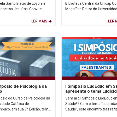
ela Santo Inácio de Loyola e
Biblioteca Central da Unicap Convite O
iros Jesuítas, Convite
Magnífico Reitor da Universida
a Comunidade Universitária da
Católica de Pernambuco, Prof. 
...
Pe....
LER MAIS
LER 
mpósio de Psicologia da
I Simpósio LudEduc em S
p
apresenta o tema Ludici
na Saúde
ósio do Curso de Psicologia da
Vem aí o I Simpósio LudEduc e
sidade Católica de
Saúde! ? Com o tema “Ludicida
buco, em sua 7ª Edição, tem
Saúde”, este encontro traz ref
bjetivo promover o debate e a
e vivências sobre o papel do lúd