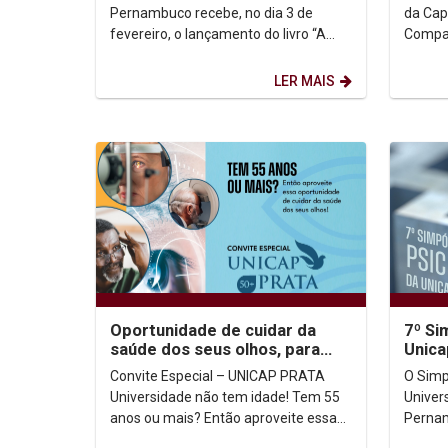
Pernambuco recebe, no dia 3 de
da Cap
fevereiro, o lançamento do livro “A
Companhe
Vida como Alimento”, de autoria do
Prezad
Pe. Francys Silvestrini...
Unicap, 
LER MAIS
Oportunidade de cuidar da
7º Si
saúde dos seus olhos, para
Unica
quem tem 55 anos ou mais
Convite Especial – UNICAP PRATA
O Simp
Universidade não tem idade! Tem 55
Univer
anos ou mais? Então aproveite essa
Pernam
oportunidade de cuidar da saúde dos
como o