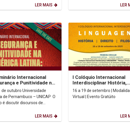
o sobre temáticas...
comunicação e...
LER MAIS
LER 
minário Internacional
I Colóquio Internacional
urança e Punitividade na
Interdisciplinar História,
ca Latina:
Direito,Filosofia
outubro Universidade
16 a 19 de setembro | Modalid
onialidade e as...
ca de Pernambuco – UNICAP O
Virtual | Evento Gratúito
o é discutir discursos de
cimento penal e desafios
, com um...
LER MAIS
LER 