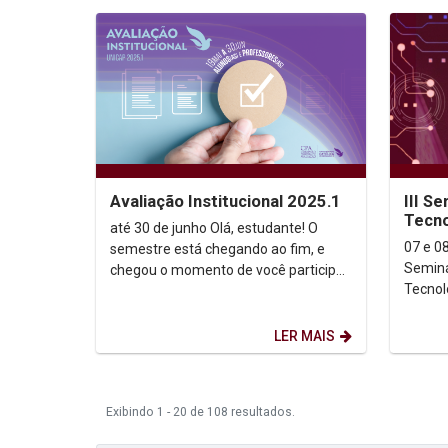
Avaliação Institucional 2025.1
III Se
Tecno
até 30 de junho Olá, estudante! O
Legal
07 e 08
semestre está chegando ao fim, e
Seminár
chegou o momento de você participar
Tecnol
da Avaliação Institucional 2025.1! Sua
Constitucional" 
opinião...
para s
LER MAIS
Exibindo 1 - 20 de 108 resultados.