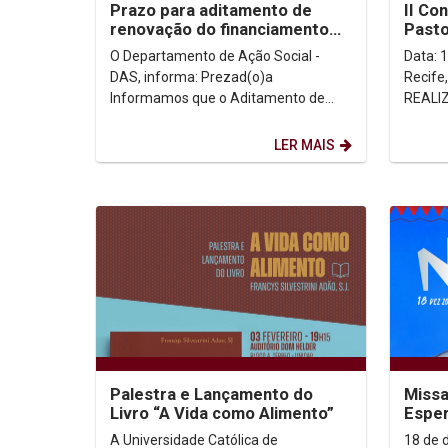
Prazo para aditamento de
II Co
renovação do financiamento
Pasto
FIES 1º/2026 encerra-se dia
O Departamento de Ação Social -
Data: 1
31/05
DAS, informa: Prezad(o)a
Recife
Informamos que o Aditamento de
REALIZAR I
Renovação FIES, referente ao
A comp
semestre 2026.1, encontra-se
LER MAIS
liberado...
Palestra e Lançamento do
Missa
Livro “A Vida como Alimento”
Esper
A Universidade Católica de
18 de 