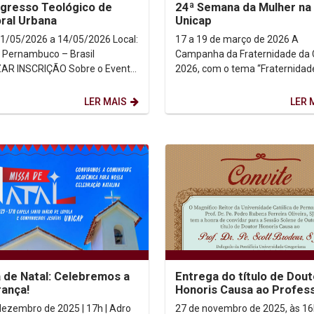
ngresso Teológico de
24ª Semana da Mulher na
ral Urbana
Unicap
1/05/2026 a 14/05/2026 Local:
17 a 19 de março de 2026 A
, Pernambuco – Brasil
Campanha da Fraternidade da
NSCRIÇÃO Sobre o Evento
2026, com o tema “Fraternidad
lexidade da realidade...
Moradia” e o lema “Ele veio mo
entre nós” (Jo 1, 14),...
LER MAIS
LER 
 de Natal: Celebremos a
Entrega do título de Dout
ança!
Honoris Causa ao Profes
Doutor Padre Scott Brod
dezembro de 2025 | 17h | Adro
27 de novembro de 2025, às 16