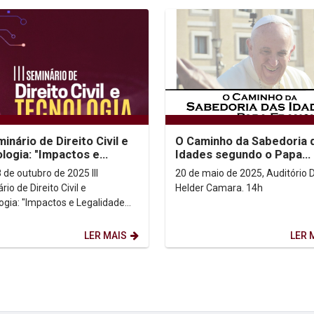
minário de Direito Civil e
O Caminho da Sabedoria 
logia: "Impactos e
Idades segundo o Papa
idade Constitucional"
Francisco
 de outubro de 2025 III
20 de maio de 2025, Auditório
io de Direito Civil e
Helder Camara. 14h
ogia: "Impactos e Legalidade
Está aberto o edital
ubmissão de...
LER MAIS
LER 