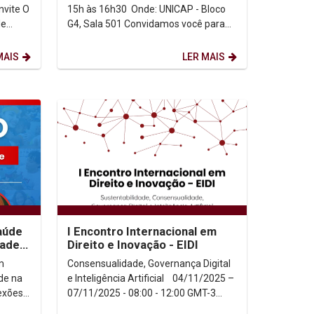
15h às 16h30 Onde: UNICAP - Bloco
de
G4, Sala 501 Convidamos você para
Dr.
um momento de diálogo, reflexão e
troca de...
MAIS
LER MAIS
aúde
I Encontro Internacional em
dade
Direito e Inovação - EIDI
m
Consensualidade, Governança Digital
de na
e Inteligência Artificial 04/11/2025 –
lexões
07/11/2025 - 08:00 - 12:00 GMT-3
ico na
Com transmissão...