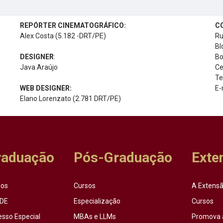
REPÓRTER CINEMATOGRÁFICO:
C
Alex Costa (5.182 -DRT/PE)
Ru
Bl
DESIGNER
:
Bo
Java Araújo
Ce
Te
WEB DESIGNER:
E-
Elano Lorenzato (2.781 DRT/PE)
raduação
Pós-Graduação
Exte
sos
Cursos
A Extensã
DE
Especialização
Cursos
esso Especial
MBAs e LLMs
Promova 