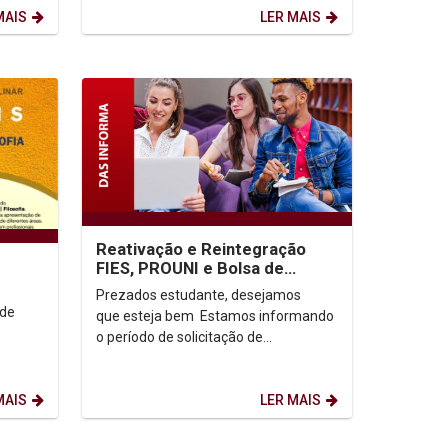
MAIS
LER MAIS
Reativação e Reintegração
FIES, PROUNI e Bolsa de
Assistência Social 2025.2
Prezados estudante, desejamos
ade
que esteja bem Estamos informando
o período de solicitação de
reintegração e/ou reativação, a fim...
MAIS
LER MAIS