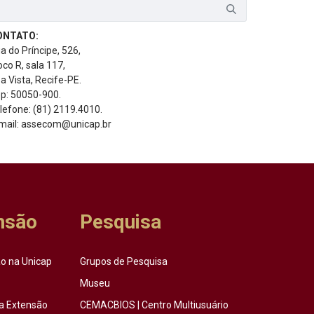
ONTATO:
a do Príncipe, 526,
oco R, sala 117,
a Vista, Recife-PE.
p: 50050-900.
lefone: (81) 2119.4010.
mail: assecom@unicap.br
nsão
Pesquisa
o na Unicap
Grupos de Pesquisa
Museu
a Extensão
CEMACBIOS | Centro Multiusuário