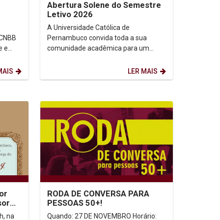
Abertura Solene do Semestre
Letivo 2026
A Universidade Católica de
 CNBB
Pernambuco convida toda a sua
e e
comunidade acadêmica para um
rar
momento de espiritualidade e
renovação de propósitos. Junte-se a
MAIS
LER MAIS
nós...
or
RODA DE CONVERSA PARA
sor
PESSOAS 50+!
eur
h, na
Quando: 27 DE NOVEMBRO Horário: