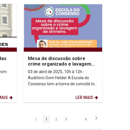
das
Mesa de discussão sobre
crime organizado e lavagem
de dinheiro
 Dom
03 de abril de 2025, 10h à 12h -
Auditório Dom Helder A Escola do
Consenso tem a honra de convidá-los
para participar da mesa de discussão
sobre lavagem de...
MAIS
LER MAIS
1
2
3
...
6
Página
Página
Página
Páginas intermediárias Usar ABA
Página