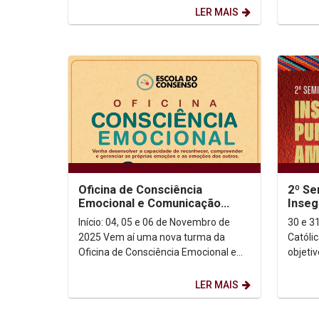
seus olhos!...
reflexã
LER MAIS
Oficina de Consciência
2º Se
Emocional e Comunicação
Inseg
Efetiva da Escola do
Améri
Início: 04, 05 e 06 de Novembro de
30 e 31 de 
Consenso!
decol
2025 Vem aí uma nova turma da
Católi
Oficina de Consciência Emocional e
objetiv
Comunicação Efetiva da Escola do
endure
Consenso! Ministrada...
globais
LER MAIS