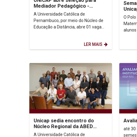
UNICAP abre seleção para
Seman
Mediador Pedagógico -
Unica
2026/01
A Universidade Católica de
gratu
O Polo
Pernambuco, por meio do Núcleo de
Matemá
Educação a Distância, abre 01 vaga
alunos
para Mediador Pedagógico
estão 
(Orientador Educacional). A vaga é...
Enem e 
LER MAIS
Unicap sedia encontro do
Avali
Núcleo Regional da ABED
até 30 de junh
Recife e promove debate
A Universidade Católica de
semest