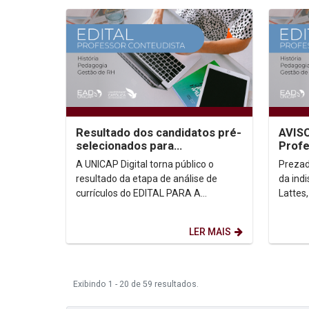
Resultado dos candidatos pré-
AVISO
selecionados para
Profe
professores conteudistas EaD
A UNICAP Digital torna público o
Prezado(a
UNICAP (Edital 2023/02)
resultado da etapa de análise de
da ind
currículos do EDITAL PARA A
Lattes,
SELEÇÃO DE PROFESSORES
seleçã
CONTEUDISTAS EaD. Os candidatos...
previsã
LER MAIS
Exibindo 1 - 20 de 59 resultados.