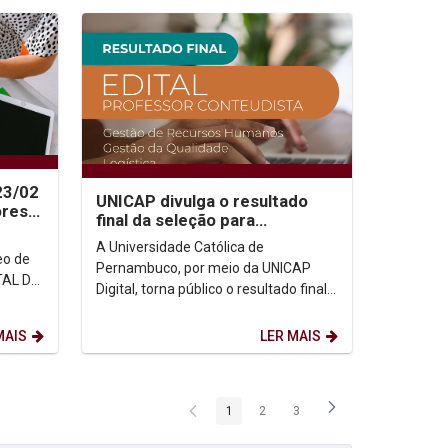
23/02
UNICAP divulga o resultado
ores
final da seleção para
professores conteudistas EaD
A Universidade Católica de
Edital 2023/01
eo de
Pernambuco, por meio da UNICAP
TAL DE
Digital, torna público o resultado final
do EDITAL PARA A SELEÇÃO DE
OME
PROFESSORES CONTEUDISTAS
MAIS
LER MAIS
PARA...
1
2
3
Página
Página
Página