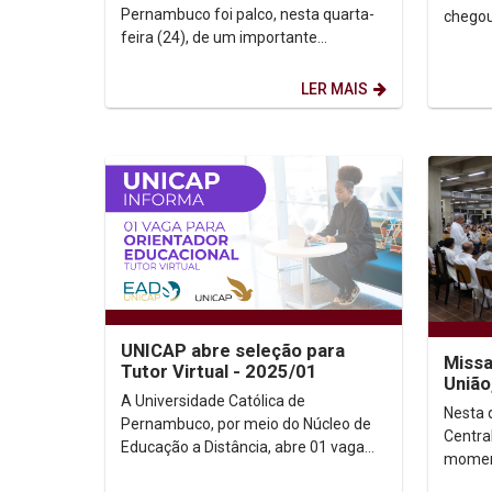
sobre os rumos da EAD no...
Pernambuco foi palco, nesta quarta-
chegou
feira (24), de um importante
da Aval
momento para o debate nacional
opinião
sobre os caminhos da Educação a...
LER MAIS
UNICAP abre seleção para
Missa
Tutor Virtual - 2025/01
União
A Universidade Católica de
Nesta q
Pernambuco, por meio do Núcleo de
Centra
Educação a Distância, abre 01 vaga
moment
para Tutor Virtual. A vaga é para
de Nat