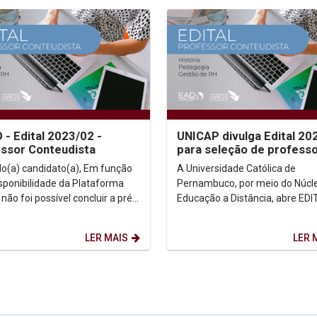
 - Edital 2023/02 -
UNICAP divulga Edital 20
ssor Conteudista
para seleção de profess
conteudistas EaD
) candidato(a), Em função
A Universidade Católica de
isponibilidade da Plataforma
Pernambuco, por meio do Núcl
 não foi possível concluir a pré-
Educação a Distância, abre EDI
o dos currículos conforme
SELEÇÃO DE PROFESSORES
o do...
AUTORES (CONTEUDISTAS) H
LER MAIS
LER 
OFFICE,...