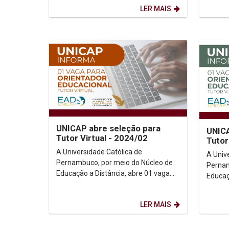
atuação no Polo Sede...
funcion
LER MAIS
UNICAP abre seleção para
UNICA
Tutor Virtual - 2024/02
Tutor
A Universidade Católica de
A Univ
Pernambuco, por meio do Núcleo de
Pernam
Educação a Distância, abre 01 vaga
Educaç
para Tutor Virtual. A vaga é para
para Tutor V
atuação no Polo Sede...
atuaçã
LER MAIS