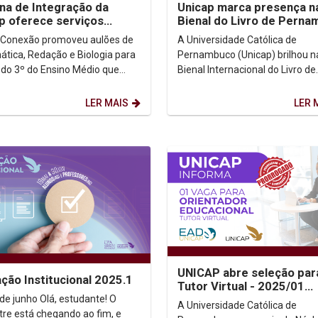
a de Integração da
Unicap marca presença n
p oferece serviços
Bienal do Livro de Pern
itos à população
com programação
 Conexão promoveu aulões de
A Universidade Católica de
diversificada
tica, Redação e Biologia para
Pernambuco (Unicap) brilhou n
 do 3º do Ensino Médio que
Bienal Internacional do Livro de
se preparando para fazer o
Pernambuco, realizada de 3 a 
o Vestibular...
outubro no Pernambuco Centro.
LER MAIS
LER 
UNICAP abre seleção par
ação Institucional 2025.1
Tutor Virtual - 2025/01
(PRORROGADO)
o Olá, estudante! O
A Universidade Católica de
re está chegando ao fim, e