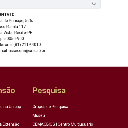
ONTATO:
a do Príncipe, 526,
oco R, sala 117,
a Vista, Recife-PE.
p: 50050-900.
lefone: (81) 2119.4010.
mail: assecom@unicap.br
nsão
Pesquisa
o na Unicap
Grupos de Pesquisa
Museu
a Extensão
CEMACBIOS | Centro Multiusuário