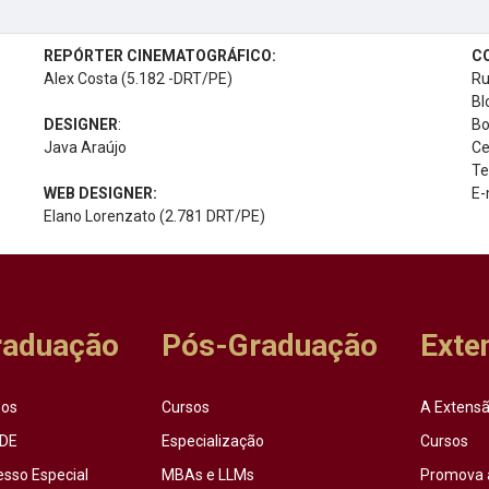
REPÓRTER CINEMATOGRÁFICO:
C
Alex Costa (5.182 -DRT/PE)
Ru
Bl
DESIGNER
:
Bo
Java Araújo
Ce
Te
WEB DESIGNER:
E-
Elano Lorenzato (2.781 DRT/PE)
raduação
Pós-Graduação
Exte
sos
Cursos
A Extensã
DE
Especialização
Cursos
esso Especial
MBAs e LLMs
Promova 