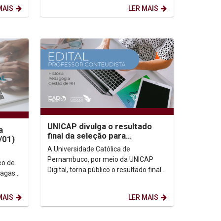
MAIS
LER MAIS
UNICAP divulga o resultado
a
final da seleção para
/01)
professores conteudistas EaD
A Universidade Católica de
Edital 2023/02
Pernambuco, por meio da UNICAP
eo de
Digital, torna público o resultado final
vagas
do EDITAL PARA A SELEÇÃO DE
PROFESSORES CONTEUDISTAS
MAIS
LER MAIS
PARA...