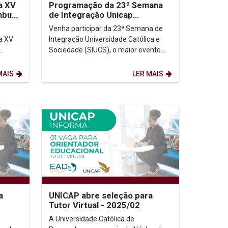
a XV
Programação da 23ª Semana
ambuco
de Integração Unicap
Sociedade
Venha participar da 23ª Semana de
a XV
Integração Universidade Católica e
Sociedade (SIUCS), o maior evento
12 de
anual da Universidade Católica de
..
Pernambuco (Unicap)!...
MAIS
LER MAIS
a
UNICAP abre seleção para
Tutor Virtual - 2025/02
A Universidade Católica de