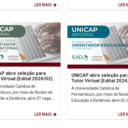
ários e...
atuação no Polo Sede...
LER MAIS
LER 
P abre seleção para
UNICAP abre seleção par
 Virtual (Edital 2024/02)
Tutor Virtual (Edital 2024
ersidade Católica de
A Universidade Católica de
buco, por meio do Núcleo de
Pernambuco, por meio do Núcl
ão a Distância, abre 01 vaga
Educação a Distância, abre 02 
irtual. A vaga é para
para Tutor Virtual. As vagas são para
o no Polo Sede...
atuação no Polo Sede...
LER MAIS
LER 