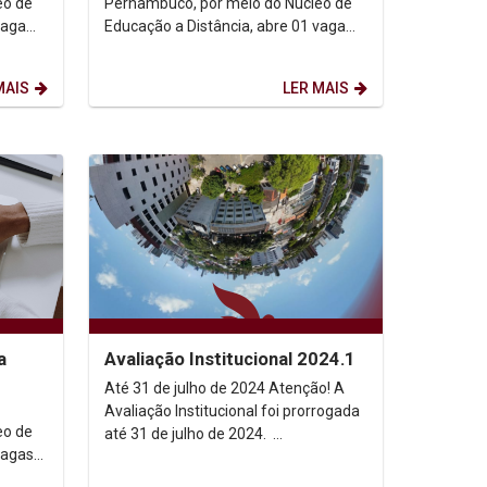
eo de
Pernambuco, por meio do Núcleo de
vaga
Educação a Distância, abre 01 vaga
para Orientador Educacional (Tutor
Virtual). A vaga é para...
MAIS
LER MAIS
a
Avaliação Institucional 2024.1
Até 31 de julho de 2024 Atenção! A
Avaliação Institucional foi prorrogada
eo de
até 31 de julho de 2024.
vagas
ESTUDANTES E PROFESSORES(AS)
ESTUDANTES ...