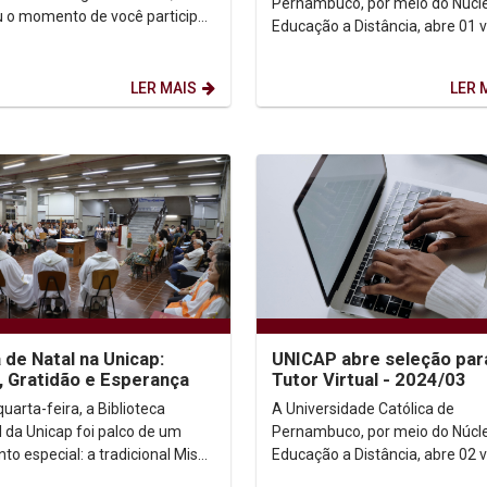
Pernambuco, por meio do Núcl
 o momento de você participar
Educação a Distância, abre 01 
iação Institucional 2025.1! Sua
para Tutor Virtual. A vaga é para
...
atuação no Polo Sede...
LER MAIS
LER 
 de Natal na Unicap:
UNICAP abre seleção par
, Gratidão e Esperança
Tutor Virtual - 2024/03
uarta-feira, a Biblioteca
A Universidade Católica de
l da Unicap foi palco de um
Pernambuco, por meio do Núcl
o especial: a tradicional Missa
Educação a Distância, abre 02 
al. Gestores, professores,
para Tutor Virtual. A vaga é para