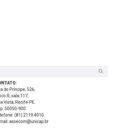
ONTATO:
a do Príncipe, 526,
oco R, sala 117,
a Vista, Recife-PE.
p: 50050-900.
lefone: (81) 2119.4010.
mail: assecom@unicap.br