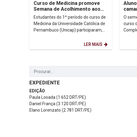
Curso de Medicina promove
Aluno
Semana de Acolhimento aos
camar
Estudantes
acolh
Estudantes do 1º período do curso de
O seme
Medicina da Universidade Católica de
curso 
Pernambuco (Unicap) participaram,
Comple
na manhã desta segunda-feira (8), da
alunos
abertura...
frances
LER MAIS
EXPEDIENTE
EDIÇÃO
:
Paula Losada (1.652 DRT/PE)
Daniel França (3.120 DRT/PE)
Elano Lorenzato (2.781 DRT/PE)