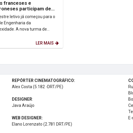
s franceses e
oneses participam de
ida
stre letivo já começou para o
de Engenharia da
xidade. A nova turma de
 estrangeiros, formada por 26
es das cidades de Paris,...
LER MAIS
REPÓRTER CINEMATOGRÁFICO:
C
Alex Costa (5.182 -DRT/PE)
Ru
Bl
DESIGNER
:
Bo
Java Araújo
Ce
Te
WEB DESIGNER:
E-
Elano Lorenzato (2.781 DRT/PE)