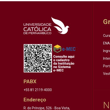
G
Cur
ENA
Ingr
Inte
Port
Vest
PABX
+55 81 2119-4000
Endereço
N
R. do Príncipe, 526 - Boa Vista,