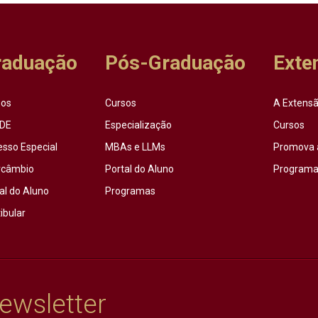
raduação
Pós-Graduação
Exte
sos
Cursos
A Extensã
DE
Especialização
Cursos
esso Especial
MBAs e LLMs
Promova 
rcâmbio
Portal do Aluno
Programas
al do Aluno
Programas
ibular
ewsletter