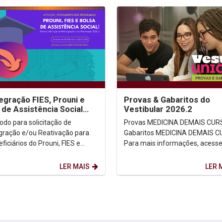
egração FIES, Prouni e
Provas & Gabaritos do
 de Assistência Social
Vestibular 2026.2
.2
Provas MEDICINA DEMAIS CURSOS
gração e/ou Reativação para
Gabaritos MEDICINA DEMAIS CURSOS
ficiários do Prouni, FIES e
Para mais informações, acesse 
de Assistência Social para
oficial...
re...
LER MAIS
LER 