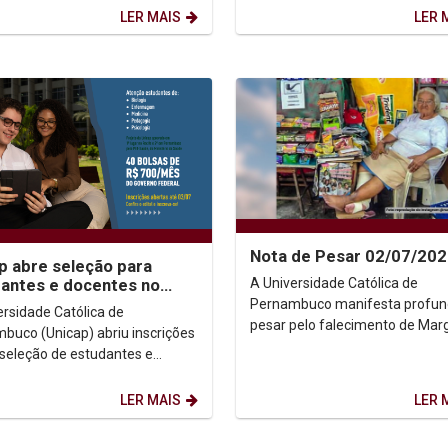
ão pelo Trabalho para a
LER MAIS
LER 
.
Nota de Pesar 02/07/20
p abre seleção para
A Universidade Católica de
antes e docentes no
aúde: Clima
Pernambuco manifesta profu
ersidade Católica de
pesar pelo falecimento de Mar
buco (Unicap) abriu inscrições
Oliveira Silva, a querida Dona
 seleção de estudantes e
Margarida, figura histórica da...
es que irão integrar o
ma de Educação pelo...
LER MAIS
LER 