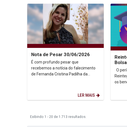
Nota de Pesar 30/06/2026
Reint
É com profundo pesar que
Bolsa
2026
recebemos a notícia do falecimento
O período para solicitação de
de Fernanda Cristina Padilha da
Reinte
Rocha e Silva, cuja trajetória
os bene
acadêmica foi marcada pela...
Bolsa 
semest
LER MAIS
Exibindo 1 - 20 de 1.713 resultados.