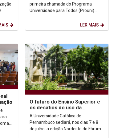
devem enviar...
ização
primeira chamada do Programa
e
Universidade para Todos (Prouni)
2026.2 já podem consultar o resultado
e dar início à etapa de...
MAIS
LER MAIS
nal
O futuro do Ensino Superior e
uação
os desafios do uso da
de
Inteligência Artificial no
A Universidade Católica de
para
ambiente acadêmico...
Pernambuco sediará, nos dias 7 e 8
ploma
de julho, a edição Nordeste do Fórum
Nacional de Pró-Reitores de