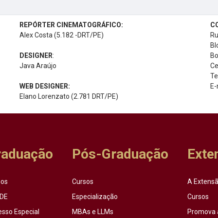
REPÓRTER CINEMATOGRÁFICO:
C
Alex Costa (5.182 -DRT/PE)
Ru
Bl
DESIGNER
:
Bo
Java Araújo
Ce
Te
WEB DESIGNER:
E-
Elano Lorenzato (2.781 DRT/PE)
raduação
Pós-Graduação
Exte
sos
Cursos
A Extensã
DE
Especialização
Cursos
esso Especial
MBAs e LLMs
Promova 