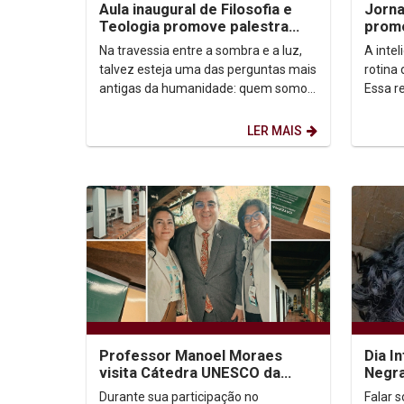
Aula inaugural de Filosofia e
Jorna
Teologia promove palestra
promo
sobre autoconhecimento
apren
Na travessia entre a sombra e a luz,
A intel
talvez esteja uma das perguntas mais
rotina
antigas da humanidade: quem somos,
Essa re
afinal? Foi a partir dessa inquietação
“IA: t
que o...
ensina.
LER MAIS
Professor Manoel Moraes
Dia I
visita Cátedra UNESCO da
Negra
Universidad Externado de
Carib
Durante sua participação no
Falar 