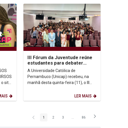
III Fórum da Juventude reúne
estudantes para debater
memória, democracia e
A Universidade Católica de
direitos humanos na...
Pernambuco (Unicap) recebeu, na
o site
manhã desta quinta-feira (11), o III
Fórum da Juventude em Defesa dos
Espaços de Memória de...
MAIS
LER MAIS
1
2
3
...
86
Página
Página
Página
Páginas intermediárias Usar ABA p
Página