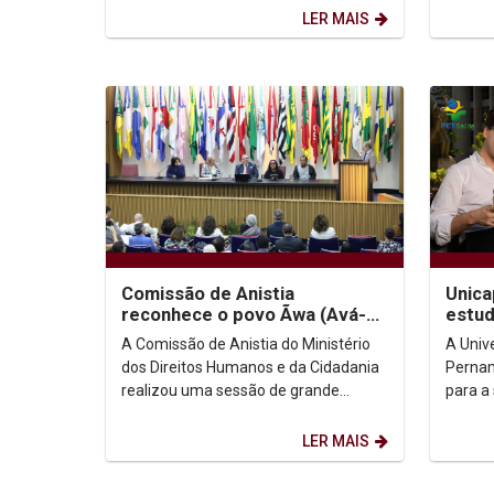
Changing World...
Educaç
LER MAIS
Saúde..
Comissão de Anistia
Unica
reconhece o povo Ãwa (Avá-
estud
Canoeiro do Araguaia) como
PET-S
A Comissão de Anistia do Ministério
A Univ
anistiado político coletivo
dos Direitos Humanos e da Cidadania
Pernam
realizou uma sessão de grande
para a
relevância histórica ao reconhecer o
docent
povo indígena Ãwa...
Progra
LER MAIS