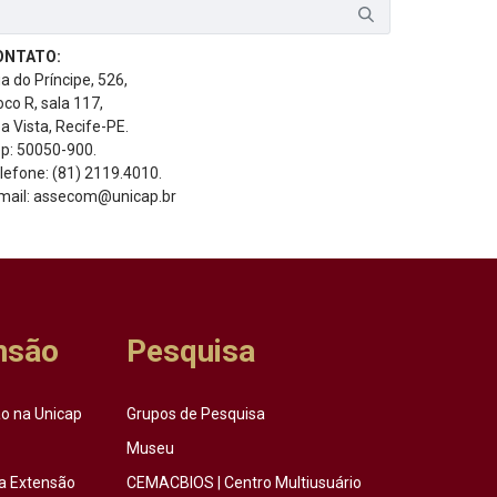
ONTATO:
a do Príncipe, 526,
oco R, sala 117,
a Vista, Recife-PE.
p: 50050-900.
lefone: (81) 2119.4010.
mail: assecom@unicap.br
nsão
Pesquisa
o na Unicap
Grupos de Pesquisa
Museu
a Extensão
CEMACBIOS | Centro Multiusuário