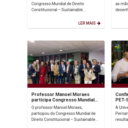
Colombia
Congresso Mundial de Direito
as mão
Constitucional – Sustainable
desenh
Constitutionalism: Answers for a
reescr
Changing World, realizado em
data e
LER MAIS
Bogotá,...
Professor Manoel Moraes
Confi
participa Congresso Mundial
PET-
de Direito Constitucional, na
O professor Manoel Moraes,
A Univ
Colômbia.
participou do Congresso Mundial de
Pernam
Direito Constitucional – Sustainable
result
Constitutionalism: Answers for a
docent