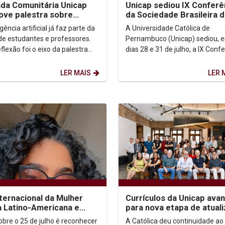
da Comunitária Unicap
Unicap sediou IX Conferê
ve palestra sobre
da Sociedade Brasileira 
dizagem com uso de IA
Filosofia Analítica
igência artificial já faz parte da
A Universidade Católica de
 de estudantes e professores.
Pernambuco (Unicap) sediou, e
flexão foi o eixo da palestra
dias 28 e 31 de julho, a IX Conf
odo mundo usa. Quase ninguém
da Sociedade Brasileira de Filos
..
Analítica...
LER MAIS
LER 
nternacional da Mulher
Currículos da Unicap ava
 Latino-Americana e
para nova etapa de atual
enha
com foco em competênci
sobre o 25 de julho é reconhecer
A Católica deu continuidade ao