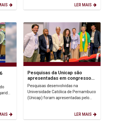
Graduação (ForGRAD), reunindo...
MAIS
LER MAIS
Pesquisas da Unicap são
26
apresentadas em congresso
de Comunicação na Irlanda
Pesquisas desenvolvidas na
ndo
Universidade Católica de Pernambuco
garida
(Unicap) foram apresentadas pelo
Prof. Dr. Juliano Domingues no
congresso da International...
MAIS
LER MAIS