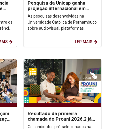
ncia
Pesquisa da Unicap ganha
de
projeção internacional em
congressos no Brasil e no
As pesquisas desenvolvidas na
México
ntre os
Universidade Católica de Pernambuco
erência
sobre audiovisual, plataformas
ofia
digitais e democracia ganharam
destaque em dois importantes...
MAIS
LER MAIS
nçam
Resultado da primeira
ização
chamada do Prouni 2026.2 já
as e
está disponível; candidatos
Os candidatos pré-selecionados na