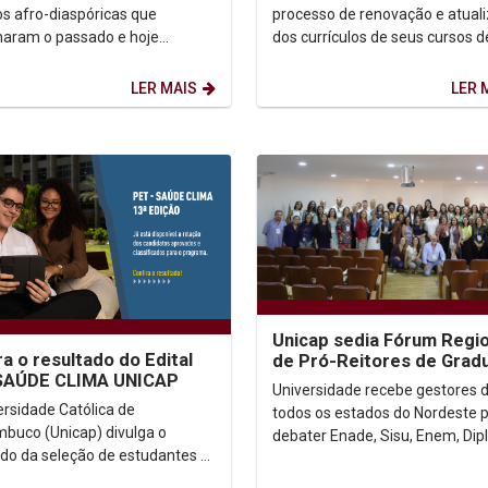
habilidades
s afro-diaspóricas que
processo de renovação e atual
aram o passado e hoje
dos currículos de seus cursos d
evem o futuro. O marco dessa
graduação com a realização da
merge de uma...
segunda etapa da formação...
LER MAIS
LER 
Unicap sedia Fórum Regio
ra o resultado do Edital
de Pró-Reitores de Grad
SAÚDE CLIMA UNICAP
Universidade recebe gestores 
ersidade Católica de
todos os estados do Nordeste 
buco (Unicap) divulga o
debater Enade, Sisu, Enem, Di
ado da seleção de estudantes e
Digital e Inteligência Artificial Com
es para o Programa de
reportagem de...