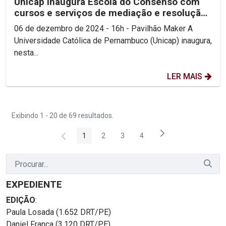
Unicap inaugura Escola do Consenso com
cursos e serviços de mediação e resolução
de conflitos...
06 de dezembro de 2024 - 16h - Pavilhão Maker A
Universidade Católica de Pernambuco (Unicap) inaugura,
nesta...
LER MAIS
Exibindo 1 - 20 de 69 resultados.
1
2
3
4
Página
Página
Página
Página
EXPEDIENTE
EDIÇÃO
:
Paula Losada (1.652 DRT/PE)
Daniel França (3.120 DRT/PE)