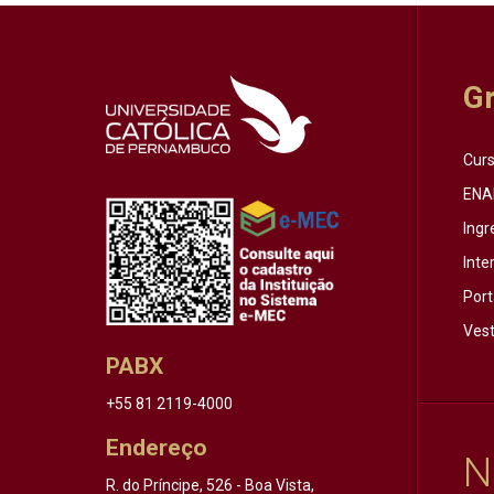
G
Cur
ENA
Ingr
Inte
Port
Vest
PABX
+55 81 2119-4000
Endereço
N
R. do Príncipe, 526 - Boa Vista,