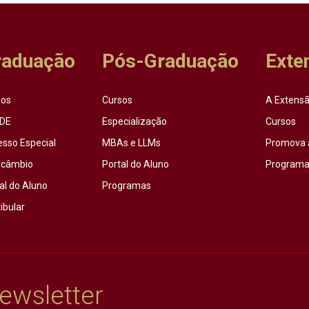
raduação
Pós-Graduação
Exte
sos
Cursos
A Extensã
DE
Especialização
Cursos
esso Especial
MBAs e LLMs
Promova 
rcâmbio
Portal do Aluno
Programas
al do Aluno
Programas
ibular
ewsletter