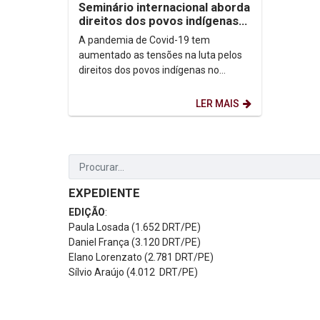
Seminário internacional aborda
direitos dos povos indígenas
no enfretamento à pandemia
A pandemia de Covid-19 tem
aumentado as tensões na luta pelos
direitos dos povos indígenas no
estado. É o que aponta o relatório
Estratégias de Enfrentamento...
LER MAIS
EXPEDIENTE
EDIÇÃO
:
Paula Losada (1.652 DRT/PE)
Daniel França (3.120 DRT/PE)
Elano Lorenzato (2.781 DRT/PE)
Sílvio Araújo (4.012 DRT/PE)