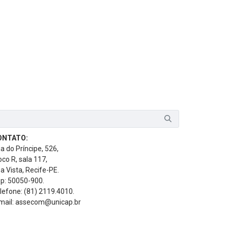
ONTATO:
a do Príncipe, 526,
oco R, sala 117,
a Vista, Recife-PE.
p: 50050-900.
lefone: (81) 2119.4010.
mail: assecom@unicap.br