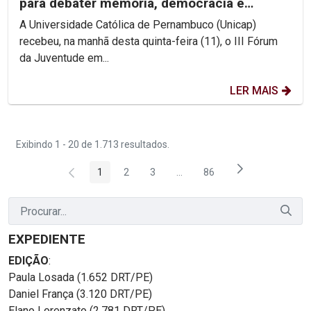
para debater memória, democracia e
direitos humanos na...
A Universidade Católica de Pernambuco (Unicap)
recebeu, na manhã desta quinta-feira (11), o III Fórum
da Juventude em...
LER MAIS
Exibindo 1 - 20 de 1.713 resultados.
1
2
3
...
86
Página
Página
Página
Páginas intermediárias Usar 
Página
EXPEDIENTE
EDIÇÃO
:
Paula Losada (1.652 DRT/PE)
Daniel França (3.120 DRT/PE)
Elano Lorenzato (2.781 DRT/PE)