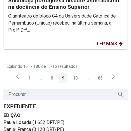
Socióloga portuguesa discute antirracismo
na docência do Ensino Superior
O anfiteatro do bloco G4 da Universidade Católica de
Pernambuco (Unicap) recebeu, na última semana, a
Profª Drª...
LER MAIS
Exibindo 161 - 180 de 1.715 resultados.
1
...
8
9
10
...
86
Página
Páginas intermediárias Usar ABA para navegar.
Página
Página
Página
Páginas intermediárias
Página
EXPEDIENTE
EDIÇÃO
:
Paula Losada (1.652 DRT/PE)
Daniel França (3.120 DRT/PE)