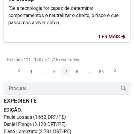
“Se a tecnologia for capaz de determinar
comportamentos e neutralizar o direito, o risco é que
passemos a viver sob o...
LER MAIS
Exibindo 121 - 140 de 1.715 resultados.
1
...
6
7
8
...
86
Página
Páginas intermediárias Usar ABA para navegar.
Página
Página
Página
Páginas intermediárias
Página
EXPEDIENTE
EDIÇÃO
:
Paula Losada (1.652 DRT/PE)
Daniel França (3.120 DRT/PE)
Elano Lorenzato (2.781 DRT/PE)