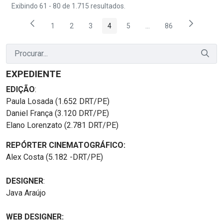
Exibindo 61 - 80 de 1.715 resultados.
1
2
3
4
5
...
86
Página
Página
Página
Página
Página
Páginas intermediárias
Página
EXPEDIENTE
EDIÇÃO
:
Paula Losada (1.652 DRT/PE)
Daniel França (3.120 DRT/PE)
Elano Lorenzato (2.781 DRT/PE)
REPÓRTER CINEMATOGRÁFICO:
Alex Costa (5.182 -DRT/PE)
DESIGNER
:
Java Araújo
WEB DESIGNER: