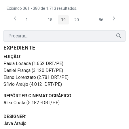
Exibindo 361 - 380 de 1.713 resultados.
1
...
18
19
20
...
86
Página
Páginas intermediárias Usar ABA para navegar.
Página
Página
Página
Páginas intermediária
Página
EXPEDIENTE
EDIÇÃO
:
Paula Losada (1.652 DRT/PE)
Daniel França (3.120 DRT/PE)
Elano Lorenzato (2.781 DRT/PE)
Sílvio Araújo (4.012 DRT/PE)
REPÓRTER CINEMATOGRÁFICO:
Alex Costa (5.182 -DRT/PE)
DESIGNER
:
Java Araújo