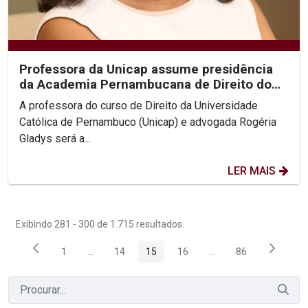
Professora da Unicap assume presidência
da Academia Pernambucana de Direito do
Trabalho
A professora do curso de Direito da Universidade
Católica de Pernambuco (Unicap) e advogada Rogéria
Gladys será a...
LER MAIS
Exibindo 281 - 300 de 1.715 resultados.
1
...
14
15
16
...
86
Página
Páginas intermediárias Usar ABA para navegar.
Página
Página
Página
Páginas intermediária
Página