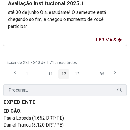
Avaliação Institucional 2025.1
até 30 de junho Olá, estudante! O semestre está
chegando ao fim, e chegou o momento de você
participar...
LER MAIS
Exibindo 221 - 240 de 1.715 resultados.
1
...
11
12
13
...
86
Página
Páginas intermediárias Usar ABA para navegar.
Página
Página
Página
Páginas intermediária
Página
EXPEDIENTE
EDIÇÃO
:
Paula Losada (1.652 DRT/PE)
Daniel França (3.120 DRT/PE)