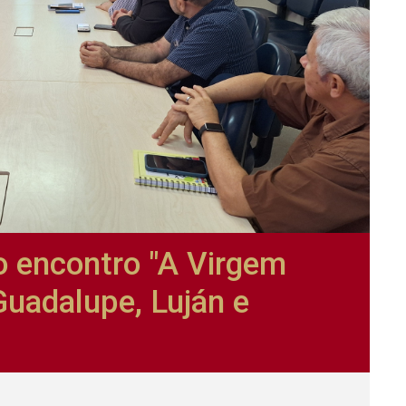
 encontro "A Virgem
Guadalupe, Luján e