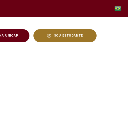
NA UNICAP
SOU ESTUDANTE
ês Raças: Guadalupe, Luj