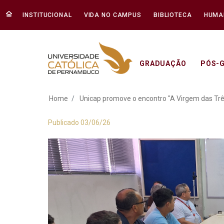
INSTITUCIONAL
VIDA NO CAMPUS
BIBLIOTECA
HUMA
GRADUAÇÃO
PÓS-
Unicap promove o e
Home
Unicap promove o encontro "A Virgem das Trê
Publicado 03/06/26