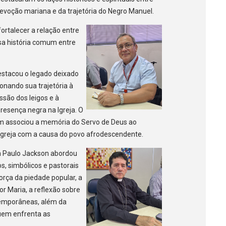
 devoção mariana e da trajetória do Negro Manuel.
ortalecer a relação entre
ssa história comum entre
stacou o legado deixado
ionando sua trajetória à
ssão dos leigos e à
presença negra na Igreja. O
 associou a memória do Servo de Deus ao
greja com a causa do povo afrodescendente.
 Paulo Jackson abordou
os, simbólicos e pastorais
orça da piedade popular, a
 Maria, a reflexão sobre
temporâneas, além da
uem enfrenta as