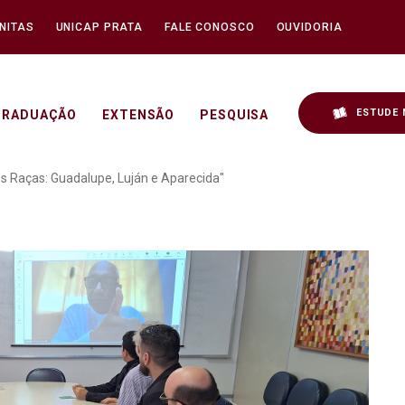
NITAS
UNICAP PRATA
FALE CONOSCO
OUVIDORIA
ESTUDE 
GRADUAÇÃO
EXTENSÃO
PESQUISA
ncontro "A Virgem das Tr
s Raças: Guadalupe, Luján e Aparecida"