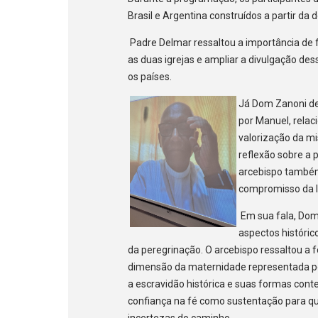
Brasil e Argentina construídos a partir da
Padre Delmar ressaltou a importância de f
as duas igrejas e ampliar a divulgação de
os países.
Já Dom Zanoni de
por Manuel, relac
valorização da mi
reflexão sobre a 
arcebispo também
compromisso da I
Em sua fala, Dom
aspectos históric
da peregrinação. O arcebispo ressaltou a f
dimensão da maternidade representada por
a escravidão histórica e suas formas con
confiança na fé como sustentação para q
incertezas do caminho.