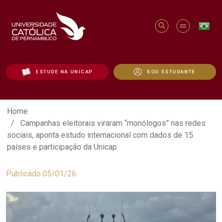
ESTUDE NA UNICAP
SOU ESTUDANTE
Campanhas eleitorais viraram “monólogo
Home
Campanhas eleitorais viraram “monólogos” nas redes
sociais, aponta estudo internacional com dados de 15
países e participação da Unicap
Publicado 05/01/26