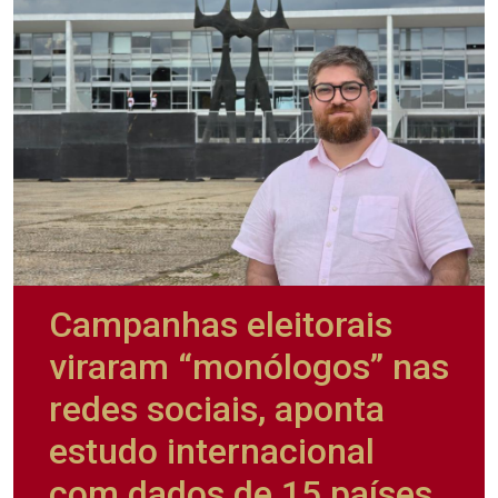
Campanhas eleitorais
viraram “monólogos” nas
redes sociais, aponta
estudo internacional
com dados de 15 países