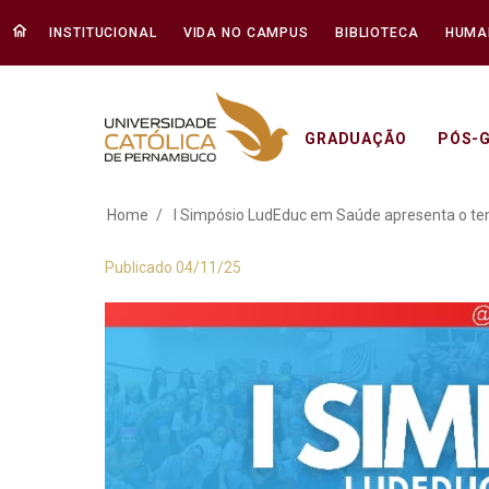
INSTITUCIONAL
VIDA NO CAMPUS
BIBLIOTECA
HUMA
GRADUAÇÃO
PÓS-
I Simpósio LudEduc
Home
I Simpósio LudEduc em Saúde apresenta o te
Publicado 04/11/25