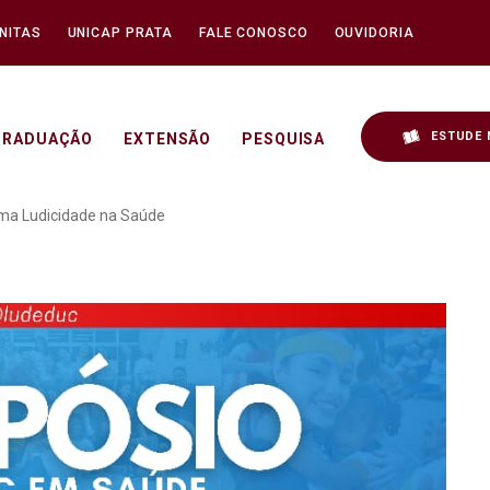
NITAS
UNICAP PRATA
FALE CONOSCO
OUVIDORIA
ESTUDE 
GRADUAÇÃO
EXTENSÃO
PESQUISA
 em Saúde apresenta o t
ma Ludicidade na Saúde