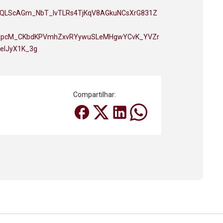
FAIpQLScAGm_NbT_IvTLRs4TjKqV8AGkuNCsXrG831Z
oNpcM_CKbdKPVmhZxvRYywuSLeMHgwYCvK_YVZr
elJyX1K_3g
Compartilhar: