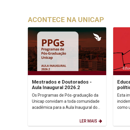
ACONTECE NA UNICAP
Mestrados e Doutorados -
Educa
Aula Inaugural 2026.2
políti
Os Programas de Pós-graduação da
Esta in
Unicap convidam a toda comunidade
inciden
acadêmica para a Aula Inaugural do
como u
semestre de 2026.2. Dia: 10/08/2026.
transfo
Horário: 14h. ...
LER MAIS