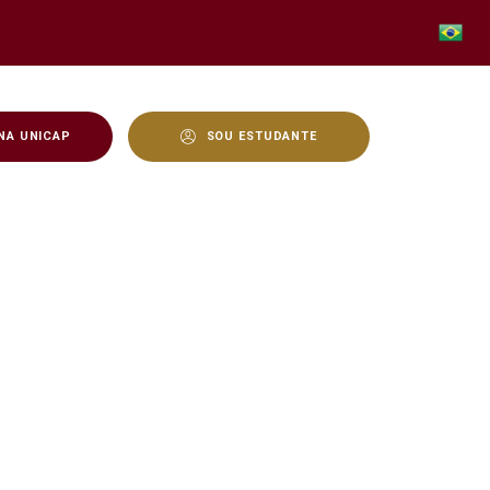
NA UNICAP
SOU ESTUDANTE
ema Ludicidade na Saúde