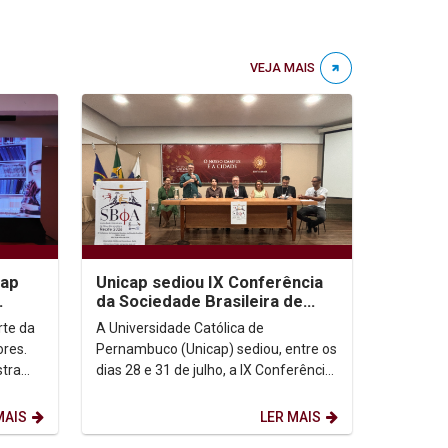
VEJA MAIS
cap
Unicap sediou IX Conferência
da Sociedade Brasileira de
e IA
Filosofia Analítica
arte da
A Universidade Católica de
ores.
Pernambuco (Unicap) sediou, entre os
stra
dias 28 e 31 de julho, a IX Conferência
inguém
da Sociedade Brasileira de Filosofia
Analítica...
MAIS
LER MAIS