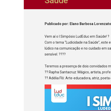
Saúde
Publicado
por
: Elano Barbosa Lorenzat
Vem aí o I Simpósio LudEduc em Saúde! ?
Com o tema “Ludicidade na Saúde”, este en
lúdico na comunicação e no cuidado em s
sensível. ????
Teremos a presença de dois convidados mu
?? Rapha Santacruz: Mágico, artista, prof
?? Adélia Flô: Arte-educadora, atriz, poeta 