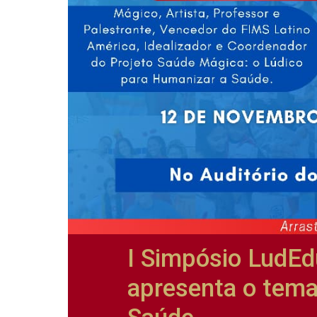
I Simpósio LudE
apresenta o tema