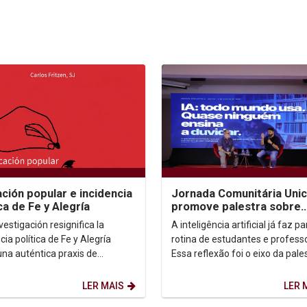
ción popular e incidencia
Jornada Comunitária Uni
ca de Fe y Alegría
promove palestra sobre
aprendizagem com uso d
vestigación resignifica la
A inteligência artificial já faz p
cia política de Fe y Alegría
rotina de estudantes e profess
na auténtica praxis de
Essa reflexão foi o eixo da pale
rmación social....
“IA: todo mundo usa. Quase n
ensina...
LER MAIS
LER 