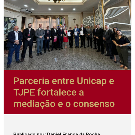
Parceria entre Unicap e
TJPE fortalece a
mediação e o consenso
Publicado
por
: Daniel França da Rocha