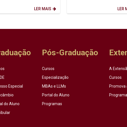
acional dos Povos Indígenas (9
afinal? Foi a partir dessa inqui
sto) firma-se como...
que o...
LER MAIS
LER 
raduação
Pós-Graduação
Exte
sos
Cursos
A Extensã
DE
Especialização
Cursos
esso Especial
MBAs e LLMs
Promova 
rcâmbio
Portal do Aluno
Programas
al do Aluno
Programas
ibular