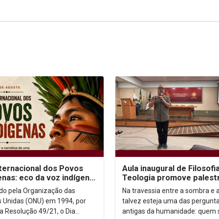
nternacional dos Povos
Aula inaugural de Filosofi
enas: eco da voz indígena
Teologia promove palest
ntexto urbano
sobre autoconhecimento
uído pela Organização das
Na travessia entre a sombra e a
 Unidas (ONU) em 1994, por
talvez esteja uma das pergunt
a Resolução 49/21, o Dia
antigas da humanidade: quem