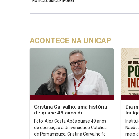
NOTÍCIAS UNICAP (HOME)
ACONTECE NA UNICAP
Cristina Carvalho: uma história
Dia i
de quase 49 anos de
Indíg
dedicação à Unicap
no co
Foto: Alex Costa Após quase 49 anos
Instit
de dedicação à Universidade Católica
Nações
de Pernambuco, Cristina Carvalho foi
meio d