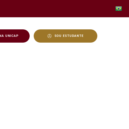
NA UNICAP
SOU ESTUDANTE
, em Brasília - Unicap