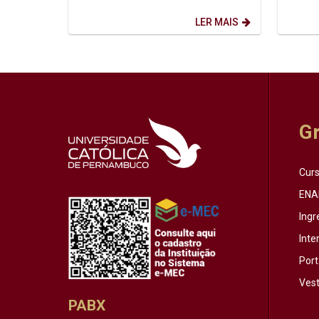
homenageada em uma despedida
Intern
marcada pela...
de ago
LER MAIS
G
Cur
ENA
Ingr
Inte
Port
Vest
PABX