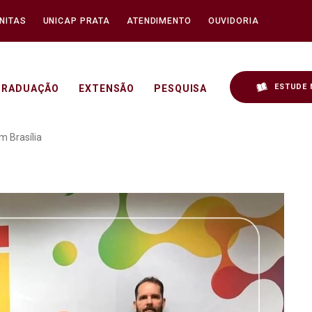
NITAS
UNICAP PRATA
ATENDIMENTO
OUVIDORIA
ESTUDE 
GRADUAÇÃO
EXTENSÃO
PESQUISA
Ciclo Formativo do Prilei
m Brasília