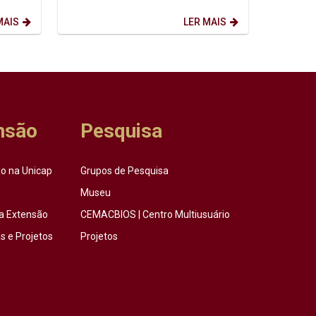
etação
semestre de 2026.2. Dia: 10/08/2026.
Horário: 14h. ...
MAIS
LER MAIS
nsão
Pesquisa
o na Unicap
Grupos de Pesquisa
Museu
a Extensão
CEMACBIOS | Centro Multiusuário
 e Projetos
Projetos