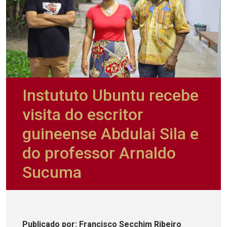
Instututo Ubuntu recebe
visita do escritor
guineense Abdulai Sila e
do professor Arnaldo
Sucuma
Publicado
por
: Francisco Secchim Ribeiro