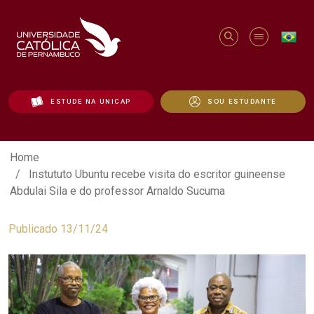
ESTUDE NA UNICAP
SOU ESTUDANTE
Instututo Ubuntu recebe visita do escri
Home
Instututo Ubuntu recebe visita do escritor guineense
Abdulai Sila e do professor Arnaldo Sucuma
Publicado 13/11/24