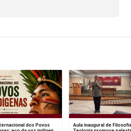
nternacional dos Povos
Aula inaugural de Filosofi
enas: eco da voz indígena
Teologia promove palest