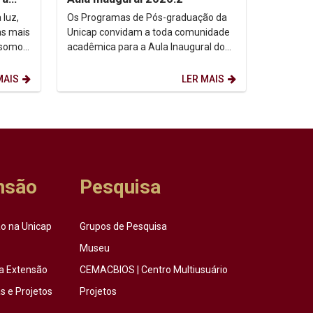
 luz,
Os Programas de Pós-graduação da
as mais
Unicap convidam a toda comunidade
 somos,
acadêmica para a Aula Inaugural do
etação
semestre de 2026.2. Dia: 10/08/2026.
Horário: 14h. ...
MAIS
LER MAIS
nsão
Pesquisa
o na Unicap
Grupos de Pesquisa
Museu
a Extensão
CEMACBIOS | Centro Multiusuário
 e Projetos
Projetos