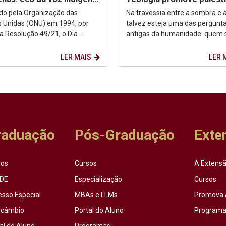
ntexto urbano
sobre autoconhecimento
uído pela Organização das
Na travessia entre a sombra e a
 Unidas (ONU) em 1994, por
talvez esteja uma das pergunt
a Resolução 49/21, o Dia
antigas da humanidade: quem
acional dos Povos Indígenas (9
afinal? Foi a partir dessa inqui
sto) firma-se como...
que o...
LER MAIS
LER 
raduação
Pós-Graduação
Exte
sos
Cursos
A Extensã
DE
Especialização
Cursos
esso Especial
MBAs e LLMs
Promova 
rcâmbio
Portal do Aluno
Programas