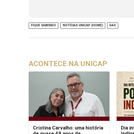
FIQUE SABENDO
NOTÍCIAS UNICAP (HOME)
DAS
ACONTECE NA UNICAP
Cristina Carvalho: uma história
Dia i
de quase 49 anos de
Indíg