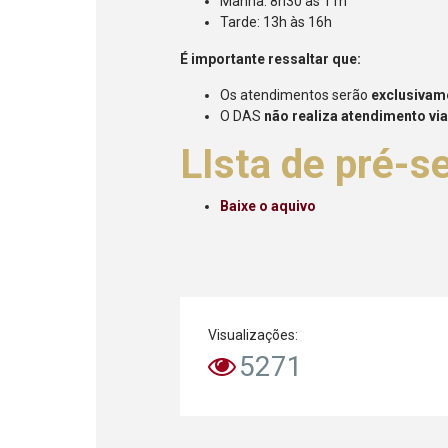
Manhã: 8h30 às 11h
Tarde: 13h às 16h
É importante ressaltar que:
Os atendimentos serão
exclusivam
O DAS
não realiza atendimento vi
LIsta de pré-s
Baixe o aquivo
Visualizações:
5271