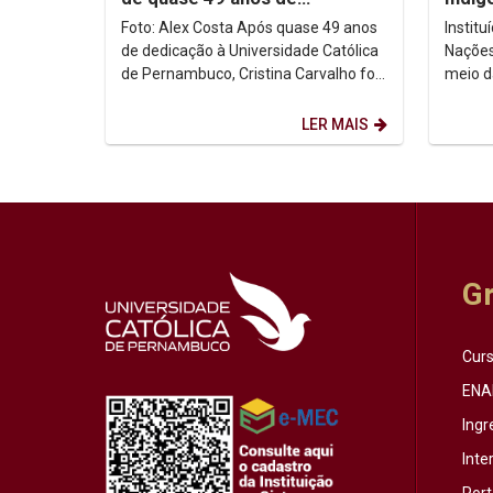
dedicação à Unicap
no co
Foto: Alex Costa Após quase 49 anos
Instit
de dedicação à Universidade Católica
Nações
de Pernambuco, Cristina Carvalho foi
meio d
homenageada em uma despedida
Intern
marcada pela...
de ago
LER MAIS
G
Cur
ENA
Ingr
Inte