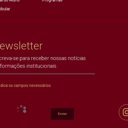
al do Aluno
Programas
ibular
ewsletter
creva-se para receber nossas notícias
nformações institucionais.
ndica os campos necessários
Enviar