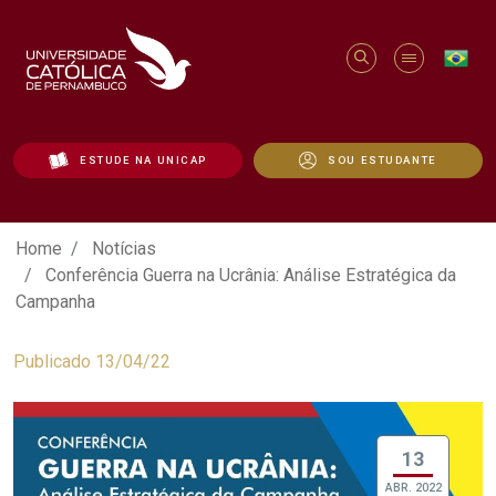
ESTUDE NA UNICAP
SOU ESTUDANTE
Conferência Guerra na Ucrânia: Análise 
Home
Notícias
Conferência Guerra na Ucrânia: Análise Estratégica da
Campanha
Publicado 13/04/22
13
ABR. 2022