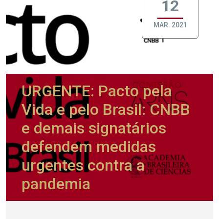
12
MAR. 2021
URGENTE: Pacto pela
Vida e pelo Brasil: CNBB
e demais signatários
defendem medidas
urgentes contra a
pandemia