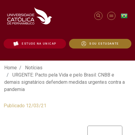
ESTUDE NA UNICAP
SOU ESTUDANTE
URGENTE: Pacto pela Vida e pelo Brasil
Home
Notícias
URGENTE: Pacto pela Vida e pelo Brasil: CNBB e
demais signatários defendem medidas urgentes contra a
pandemia
Publicado 12/03/21