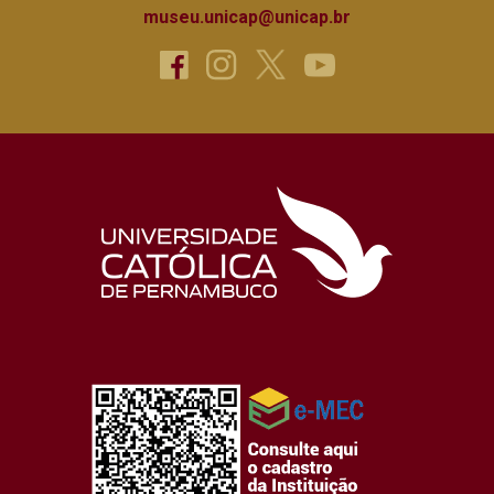
museu.unicap@unicap.br