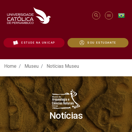
ESTUDE NA UNICAP
SOU ESTUDANTE
Notícias Museu - Unicap
Home
Museu
Notícias Museu
Notícias