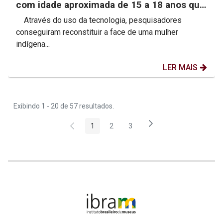
com idade aproximada de 15 a 18 anos que
viveu a mais de...
Através do uso da tecnologia, pesquisadores
conseguiram reconstituir a face de uma mulher
indígena...
LER MAIS
Exibindo 1 - 20 de 57 resultados.
1
2
3
Página
Página
Página