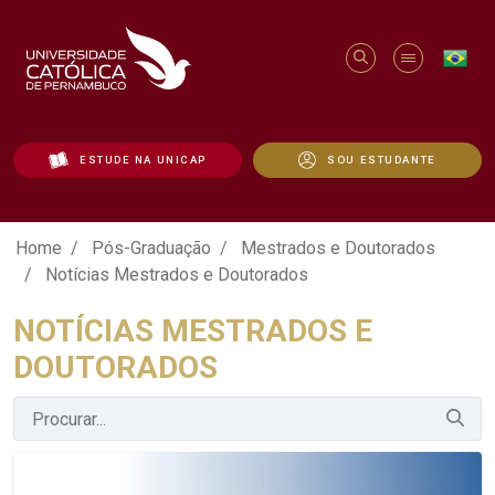
ESTUDE NA UNICAP
SOU ESTUDANTE
Notícias Mestrados e Doutorados - Uni
Home
Pós-Graduação
Mestrados e Doutorados
Notícias Mestrados e Doutorados
NOTÍCIAS MESTRADOS E
DOUTORADOS