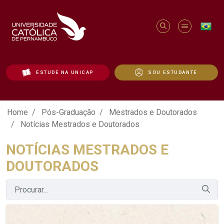
ESTUDE NA UNICAP
SOU ESTUDANTE
Notícias Mestrados e Doutorados - Uni
Home
Pós-Graduação
Mestrados e Doutorados
Notícias Mestrados e Doutorados
NOTÍCIAS MESTRADOS E
DOUTORADOS