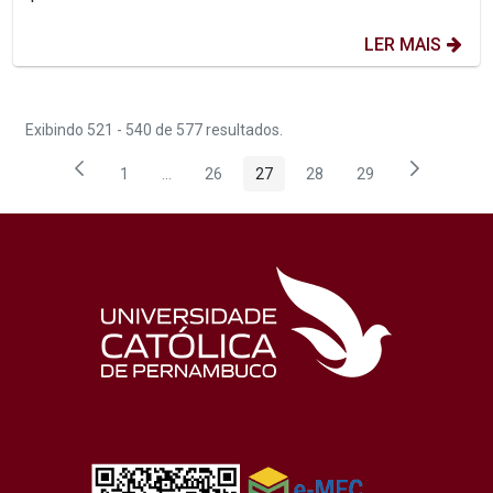
LER MAIS
Exibindo 521 - 540 de 577 resultados.
1
...
26
27
28
29
Página
Páginas intermediárias Usar ABA para navegar
Página
Página
Página
Página